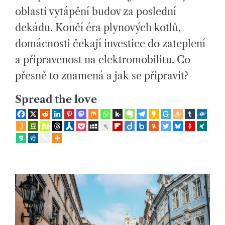
ol
T
oblasti vytápění budov za poslední
E
e
D
dekádu. Končí éra plynových kotlů,
R
E
č
A
domácnosti čekají investice do zateplení
D
T
e
a připravenost na elektromobilitu. Co
I
M
n
E
přesně to znamená a jak se připravit?
s
Spread the love
k
ý
c
h
ot
á
z