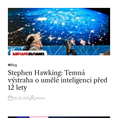
H
O
R
Blog
P
O
Stephen Hawking: Temná
S
T
výstraha o umělé inteligenci před
E
D
12 lety
I
N
02.02.2026
Admin
A
U
T
H
O
R