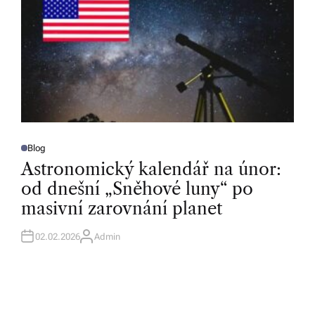
Blog
P
O
Astronomický kalendář na únor:
S
T
od dnešní „Sněhové luny“ po
E
D
masivní zarovnání planet
I
N
02.02.2026
Admin
A
U
T
H
O
R