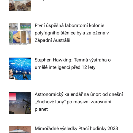
i
g
První úspěšná laboratorní kolonie
polyfágního štěnice byla založena v
Západní Austrálii
a
t
Stephen Hawking: Temná výstraha o
umělé inteligenci před 12 lety
i
o
Astronomický kalendář na únor: od dnešní
„Sněhové luny“ po masivní zarovnání
n
planet
Mimořádné výsledky Ptačí hodinky 2023