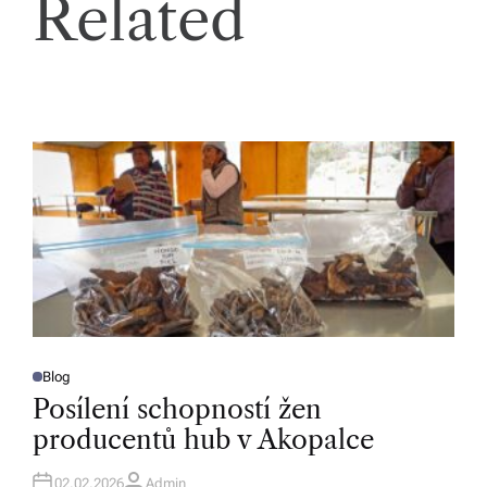
Related
Blog
P
O
Posílení schopností žen
S
T
producentů hub v Akopalce
E
D
I
N
02.02.2026
Admin