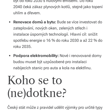
být od roku 2030 s nulovými emisemi. Do roku
2040 čeká zákaz plynových kotlů, stejně jako topení
s
uhlím a dřevem.
p
Renovace domů a bytu:
Bude se více investovat do
ol
zateplování, nových oken, zelených střech i
e
instalace úsporných technologií. Hlavní cíl: snížit
spotřebu energie o 16 % do roku 2030 a až 22 % do
č
roku 2035.
Podpora elektromobility:
Nové i renovované domy
budou muset být uzpůsobené pro instalaci
nabíjecích stanic pro auta a kola na elektřinu.
Koho se to
(ne)dotkne?
Český stát může z pravidel udělit výjimky pro určité typy