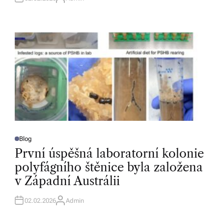
A
U
T
H
O
R
Blog
P
O
První úspěšná laboratorní kolonie
S
T
polyfágního štěnice byla založena
E
D
v Západní Austrálii
I
N
02.02.2026
Admin
A
U
T