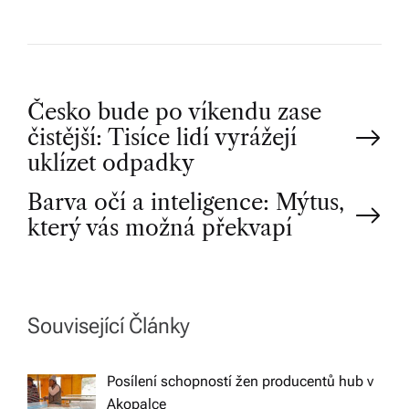
P
Česko bude po víkendu zase
čistější: Tisíce lidí vyrážejí
o
uklízet odpadky
Barva očí a inteligence: Mýtus,
s
který vás možná překvapí
t
n
Související Články
a
Posílení schopností žen producentů hub v
v
Akopalce