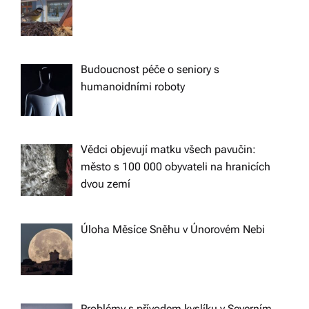
Budoucnost péče o seniory s
humanoidními roboty
Vědci objevují matku všech pavučin:
město s 100 000 obyvateli na hranicích
dvou zemí
Úloha Měsíce Sněhu v Únorovém Nebi
Problémy s přívodem kyslíku v Severním