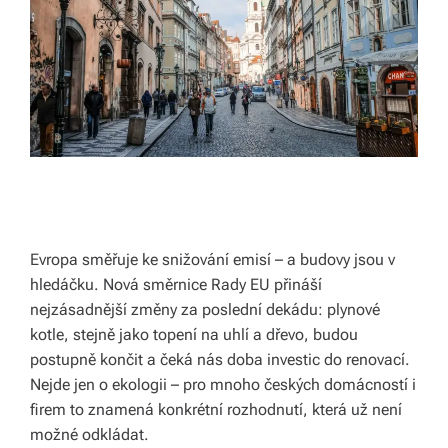
k
á
c
h.
P
r
o
p
Evropa směřuje ke snižování emisí – a budovy jsou v
hledáčku. Nová směrnice Rady EU přináší
oj
nejzásadnější změny za poslední dekádu: plynové
u
kotle, stejně jako topení na uhlí a dřevo, budou
je
postupně končit a čeká nás doba investic do renovací.
Nejde jen o ekologii – pro mnoho českých domácností i
m
firem to znamená konkrétní rozhodnutí, která už není
e
možné odkládat.