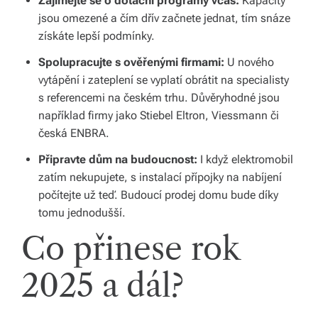
Zajímejte se o dotační programy včas:
Kapacity
jsou omezené a čím dřív začnete jednat, tím snáze
získáte lepší podmínky.
Spolupracujte s ověřenými firmami:
U nového
vytápění i zateplení se vyplatí obrátit na specialisty
s referencemi na českém trhu. Důvěryhodné jsou
například firmy jako Stiebel Eltron, Viessmann či
česká ENBRA.
Připravte dům na budoucnost:
I když elektromobil
zatím nekupujete, s instalací přípojky na nabíjení
počítejte už teď. Budoucí prodej domu bude díky
tomu jednodušší.
Co přinese rok
2025 a dál?