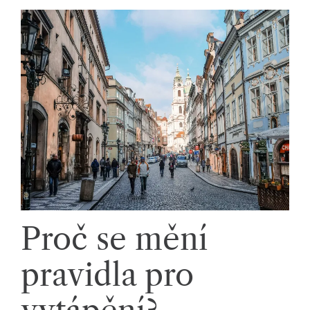
li
di
a
s
dí
lí
m
e
p
Proč se mění
ří
b
pravidla pro
ě
h