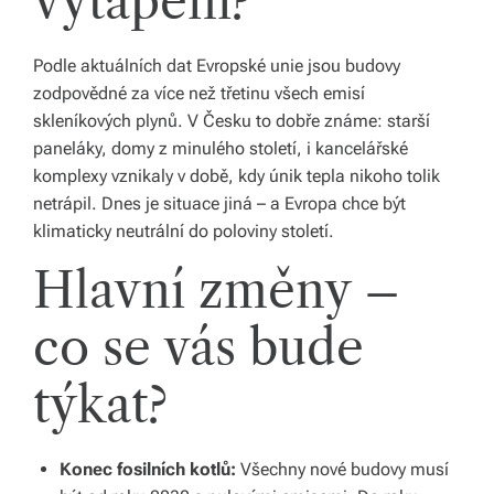
vytápění?
y,
kt
Podle aktuálních dat Evropské unie jsou budovy
zodpovědné za více než třetinu všech emisí
e
skleníkových plynů. V Česku to dobře známe: starší
r
paneláky, domy z minulého století, i kancelářské
komplexy vznikaly v době, kdy únik tepla nikoho tolik
é
netrápil. Dnes je situace jiná – a Evropa chce být
fo
klimaticky neutrální do poloviny století.
r
Hlavní změny –
m
co se vás bude
u
jí
týkat?
n
a
Konec fosilních kotlů:
Všechny nové budovy musí
ši