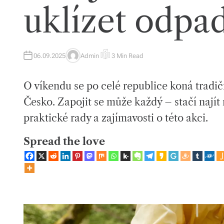
uklízet odpa
06.09.2025
Admin
3 Min Read
A
E
U
S
T
T
H
I
O víkendu se po celé republice koná tradič
O
M
R
A
T
Česko. Zapojit se může každý – stačí najít
E
D
praktické rady a zajímavosti o této akci.
R
E
A
D
Spread the love
T
I
M
E