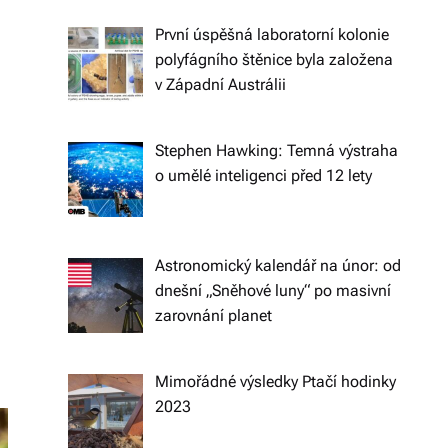
n
První úspěšná laboratorní kolonie
íc
polyfágního štěnice byla založena
h
v Západní Austrálii
tr
Stephen Hawking: Temná výstraha
e
o umělé inteligenci před 12 lety
n
d
e
Astronomický kalendář na únor: od
dnešní „Sněhové luny“ po masivní
c
zarovnání planet
h
a
Mimořádné výsledky Ptačí hodinky
s
2023
p