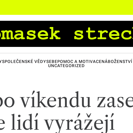
Y
SPOLEČENSKÉ VĚDY
SEBEPOMOC A MOTIVACE
NÁBOŽENSTVÍ 
UNCATEGORIZED
o víkendu zas
e lidí vyrážejí