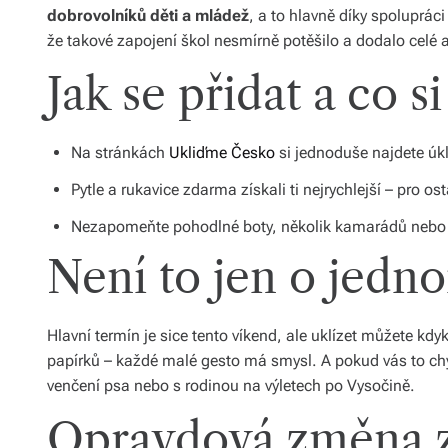
dobrovolníků děti a mládež
, a to hlavně díky spoluprác
že takové zapojení škol nesmírně potěšilo a dodalo celé 
Jak se přidat a co si
Na stránkách
Ukliďme Česko
si jednoduše najdete úkl
Pytle a rukavice zdarma získali ti nejrychlejší – pro o
Nezapomeňte pohodlné boty, několik kamarádů nebo k
Není to jen o jedn
Hlavní termín je sice tento víkend, ale uklízet můžete kd
papírků – každé malé gesto má smysl. A pokud vás to chyt
venčení psa nebo s rodinou na výletech po Vysočině.
Opravdová změna z