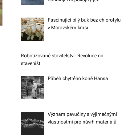
k
á
Fascinující bílý buk bez chlorofylu
v Moravském krasu
c
h.
P
Robotizované stavitelství: Revoluce na
r
staveništi
o
Příběh chytrého koně Hansa
p
oj
u
Význam pavučiny s výjimečnými
je
vlastnostmi pro návrh materiálů
m