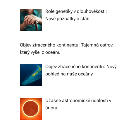
e
li
Role genetiky v dlouhověkosti:
Nové poznatky o stáří
di
a
s
Objev ztraceného kontinentu: Tajemná ostrov,
dí
který vyšel z oceánu
lí
Objev ztraceného kontinentu: Nový
m
pohled na naše oceány
e
p
Úžasné astronomické události v
ří
únoru
b
ě