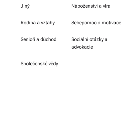
ši
Jiný
Náboženství a víra
s
Rodina a vztahy
Sebepomoc a motivace
p
ol
Senioři a důchod
Sociální otázky a
e
.
advokacie
č
Společenské vědy