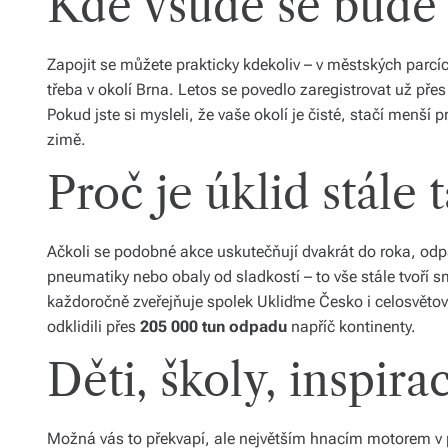
Kde všude se bude 
Zapojit se můžete prakticky kdekoliv – v městských parcí
třeba v okolí Brna. Letos se povedlo zaregistrovat už pře
Pokud jste si mysleli, že vaše okolí je čisté, stačí menší
zimě.
Proč je úklid stále 
Ačkoli se podobné akce uskutečňují dvakrát do roka, odpa
pneumatiky nebo obaly od sladkostí – to vše stále tvoří sm
každoročně zveřejňuje spolek Ukliďme Česko i celosvětov
odklidili přes
205 000 tun odpadu
napříč kontinenty.
Děti, školy, inspira
Možná vás to překvapí, ale největším hnacím motorem v po