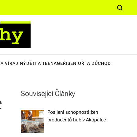
n
S
it
e
ě,
a
k
r
c
u
h
lt
A VÍRA
JINÝ
DĚTI A TEENAGEŘI
SENIOŘI A DŮCHOD
u
ř
e,
Související Články
e
s
o
Posílení schopností žen
ci
producentů hub v Akopalce
ál