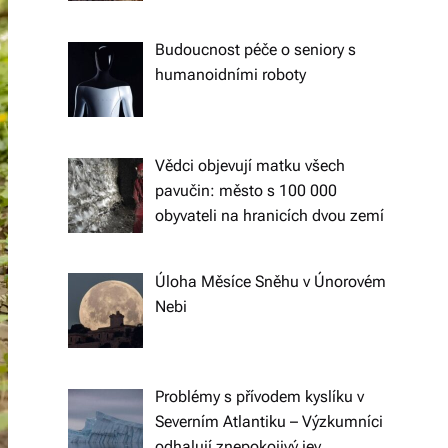
ol
Budoucnost péče o seniory s
e
humanoidními roboty
č
e
n
Vědci objevují matku všech
pavučin: město s 100 000
s
obyvateli na hranicích dvou zemí
k
ý
Úloha Měsíce Sněhu v Únorovém
c
Nebi
h
ot
Problémy s přívodem kyslíku v
á
Severním Atlantiku – Výzkumníci
z
odhalují znepokojivý jev