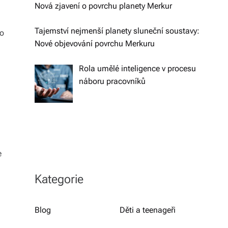
h
Nová zjavení o povrchu planety Merkur
y,
Tajemství nejmenší planety sluneční soustavy:
bo
kt
Nové objevování povrchu Merkuru
e
Rola umělé inteligence v procesu
r
náboru pracovníků
é
fo
r
m
e
u
Kategorie
jí
n
Blog
Děti a teenageři
a