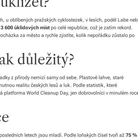
uklízet?
ch, u oblíbených pražských cyklostezek, v lesích, podél Labe ne
s
3 600 úklidových míst
po celé republice, což je zatím rekord.
 procházka za město a rychle zjistíte, kolik nepořádku zůstalo po
tak důležitý?
dky z přírody nemizí samy od sebe. Plastové lahve, staré
utnou realitu českých lesů a luk. Podle statistik, které
á platforma World Cleanup Day, jen dobrovolníci v minulém roc
ce
sledních letech jsou mladí. Podle loňských čísel tvoří až
75 %