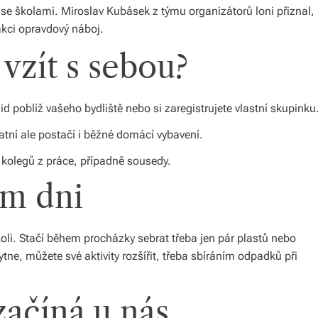
i se školami. Miroslav Kubásek z týmu organizátorů loni přiznal,
akci opravdový náboj.
 vzít s sebou?
id poblíž vašeho bydliště nebo si zaregistrujete vlastní skupinku
statní ale postačí i běžné domácí vybavení.
olegů z práce, případně sousedy.
om dni
ykoli. Stačí během procházky sebrat třeba jen pár plastů nebo
ne, můžete své aktivity rozšířit, třeba sbíráním odpadků při
ačíná u nás