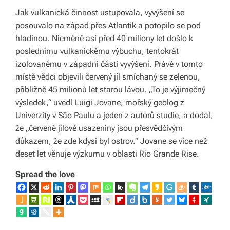
Jak vulkanická činnost ustupovala, vyvýšení se
s
posouvalo na západ přes Atlantik a potopilo se pod
p
hladinou. Nicméně asi před 40 miliony let došlo k
poslednímu vulkanickému výbuchu, tentokrát
ol
izolovanému v západní části vyvýšení. Právě v tomto
e
místě vědci objevili červený jíl smíchaný se zelenou,
č
přibližně 45 milionů let starou lávou. „To je výjimečný
výsledek,“ uvedl Luigi Jovane, mořský geolog z
Univerzity v São Paulu a jeden z autorů studie, a dodal,
že „červené jílové usazeniny jsou přesvědčivým
důkazem, že zde kdysi byl ostrov.“ Jovane se více než
deset let věnuje výzkumu v oblasti Rio Grande Rise.
Spread the love