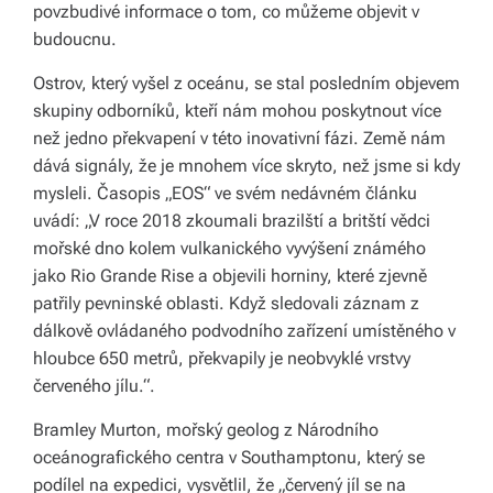
povzbudivé informace o tom, co můžeme objevit v
li
budoucnu.
di
Ostrov, který vyšel z oceánu, se stal posledním objevem
a
skupiny odborníků, kteří nám mohou poskytnout více
s
než jedno překvapení v této inovativní fázi. Země nám
dává signály, že je mnohem více skryto, než jsme si kdy
dí
mysleli. Časopis „EOS“ ve svém nedávném článku
lí
uvádí: „V roce 2018 zkoumali brazilští a britští vědci
mořské dno kolem vulkanického vyvýšení známého
m
jako Rio Grande Rise a objevili horniny, které zjevně
e
patřily pevninské oblasti. Když sledovali záznam z
p
dálkově ovládaného podvodního zařízení umístěného v
hloubce 650 metrů, překvapily je neobvyklé vrstvy
ří
červeného jílu.“.
b
Bramley Murton, mořský geolog z Národního
ě
oceánografického centra v Southamptonu, který se
h
podílel na expedici, vysvětlil, že „červený jíl se na