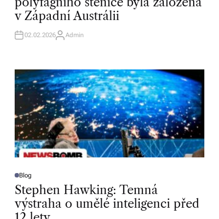
polyfágního štěnice byla založena
E
D
v Západní Austrálii
I
N
02.02.2026
Admin
A
U
T
H
O
R
Blog
P
O
Stephen Hawking: Temná
S
T
výstraha o umělé inteligenci před
E
D
12 lety
I