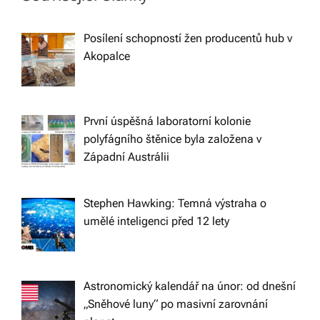
n
a
Posílení schopností žen producentů hub v
Akopalce
v
i
První úspěšná laboratorní kolonie
polyfágního štěnice byla založena v
g
Západní Austrálii
a
Stephen Hawking: Temná výstraha o
t
umělé inteligenci před 12 lety
i
Astronomický kalendář na únor: od dnešní
o
„Sněhové luny“ po masivní zarovnání