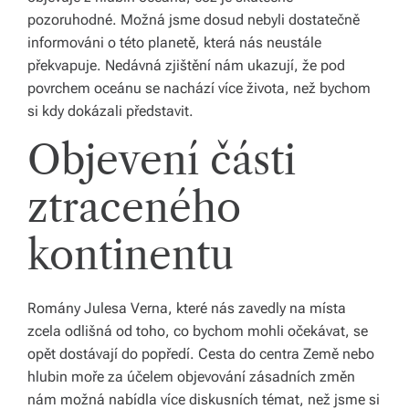
ol
pozoruhodné. Možná jsme dosud nebyli dostatečně
e
informováni o této planetě, která nás neustále
překvapuje. Nedávná zjištění nám ukazují, že pod
č
povrchem oceánu se nachází více života, než bychom
e
si kdy dokázali představit.
n
Objevení části
s
ztraceného
k
ý
kontinentu
c
h
Romány Julesa Verna, které nás zavedly na místa
ot
zcela odlišná od toho, co bychom mohli očekávat, se
á
opět dostávají do popředí. Cesta do centra Země nebo
hlubin moře za účelem objevování zásadních změn
z
nám možná nabídla více diskusních témat, než jsme si