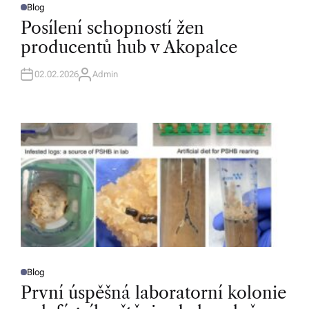
Blog
P
O
Posílení schopností žen
S
T
producentů hub v Akopalce
E
D
I
N
02.02.2026
Admin
A
U
T
H
O
R
Blog
P
O
První úspěšná laboratorní kolonie
S
T