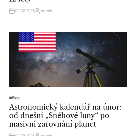
N
02.02.2026
Admin
A
U
T
H
O
R
Blog
P
O
Astronomický kalendář na únor:
S
T
od dnešní „Sněhové luny“ po
E
D
masivní zarovnání planet
I
N
02.02.2026
Admin