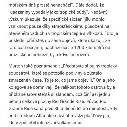
mořském dně prostě nenachází“. Dále dodal, že
y,
„usazeniny vypadaly jako tropické půdy“. Nedávný
kt
výzkum ukazuje, že specifické složení jílu mohlo
vzniknout pouze díky atmosférickému působení na
e
otevřeném vzduchu v tropickém teple a vlhkosti. Toto je
r
poslední přírůstek do série objevů, které ukazují, že
é
tato část oceánu, nacházející se 1200 kilometrů od
brazilského pobřeží, byla kdysi ostrovem.
fo
Murton také poznamenal: „Představte si bujný tropický
r
souostroví, které se potopilo pod vlny a zůstalo
m
zmrazené v čase. To je to, co jsme objevili.“ On a jeho
u
kolegové se domnívají, že velikost tohoto ostrova byla
přibližně srovnatelná s Islandem, což činí asi jednu
jí
pětinu celkové plochy Rio Grande Rise. Původ Rio
n
Grande Rise sahá přes 80 milionů let do minulosti, kdy
pod středním Atlantikem byl obrovský plášťový pln,
a
který způsobil intenzivní vulkanismus.
ši