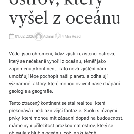
íc
vyšel z oceánu
h
tr
01.02.2026
Admin
4 Min Read
A
E
e
U
S
T
T
H
I
n
Vědci jsou ohromeni, když zjistili existenci ostrova,
O
M
R
A
který se nečekaně vynořil z oceánu, téměř jako
d
T
E
zapomenutý kontinent. Tato nová zjištění nám
D
e
R
umožňují lépe pochopit naši planetu a odhalují
E
A
c
významné faktory, které mohou ovlivnit naše chápání
D
T
geologie a geografie.
h
I
M
E
Tento ztracený kontinent se stal realitou, která
a
překonává i nejbláznivější fantazie. Spolu s různými
s
prvky, které mohou mít zásadní dopad na budoucnost,
p
máme nyní příležitost prozkoumat ostrov, který se
objevuje z hlubin oceánu, což je skutečně