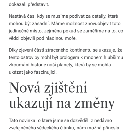
k
dokázali představit.
á
Nastává čas, kdy se musíme podívat za detaily, které
c
mohou být zásadní. Máme možnost znovuobjevit toto
jedinečné místo, zejména pokud se zaměříme na to, co
h.
vědci objevili pod hladinou moře.
P
Díky zjevení části ztraceného kontinentu se ukazuje, že
r
tento ostrov by mohl být prologem k mnohem hlubšímu
o
zkoumání historie naší planety, která by se mohla
ukázat jako fascinující.
p
Nová zjištění
oj
u
ukazují na změny
je
m
Tato novinka, o které jsme se dozvěděli z nedávno
e
zveřejněného vědeckého článku, nám možná přinesla