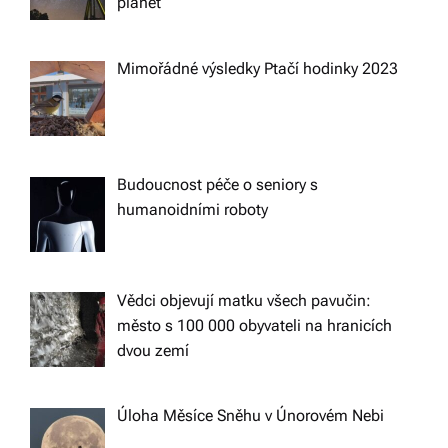
planet
n
Mimořádné výsledky Ptačí hodinky 2023
Budoucnost péče o seniory s
humanoidními roboty
Vědci objevují matku všech pavučin:
město s 100 000 obyvateli na hranicích
dvou zemí
Úloha Měsíce Sněhu v Únorovém Nebi