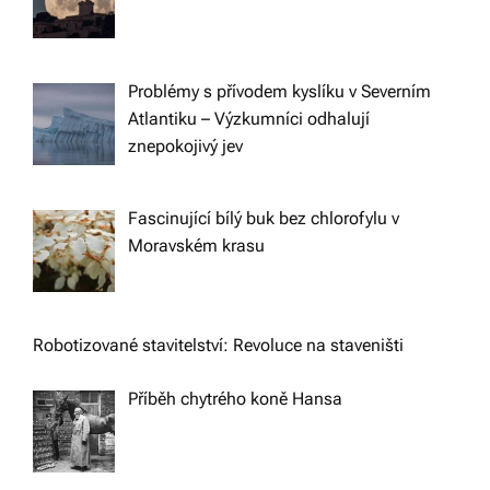
Problémy s přívodem kyslíku v Severním
Atlantiku – Výzkumníci odhalují
znepokojivý jev
Fascinující bílý buk bez chlorofylu v
Moravském krasu
Robotizované stavitelství: Revoluce na staveništi
Příběh chytrého koně Hansa