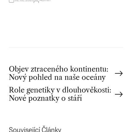
A
U
T
H
O
R
P
Objev ztraceného kontinentu:
Nový pohled na naše oceány
o
Role genetiky v dlouhověkosti:
Nové poznatky o stáří
s
t
Související Články