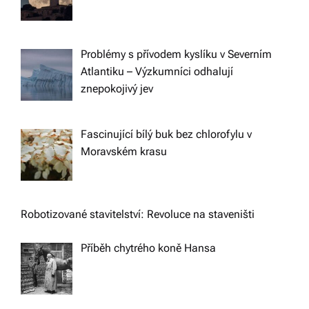
Problémy s přívodem kyslíku v Severním
Atlantiku – Výzkumníci odhalují
znepokojivý jev
Fascinující bílý buk bez chlorofylu v
Moravském krasu
Robotizované stavitelství: Revoluce na staveništi
Příběh chytrého koně Hansa