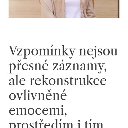
k
á
c
h.
P
Vzpomínky nejsou
r
přesné záznamy,
o
p
ale rekonstrukce
oj
ovlivněné
u
je
emocemi,
m
prostředím i tím,
e