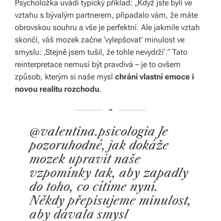
Psycholožka uvádí typický příklad: „Když jste byli ve
s
vztahu s bývalým partnerem, připadalo vám, že máte
obrovskou souhru a vše je perfektní. Ale jakmile vztah
p
skončí, váš mozek začne ‘vylepšovat’ minulost ve
ol
smyslu: ‚Stejně jsem tušil, že tohle nevydrží‘.“ Tato
reinterpretace nemusí být pravdivá – je to ovšem
e
způsob, kterým si naše mysl
chrání vlastní emoce i
č
novou realitu rozchodu
.
@valentina.psicologia Je
pozoruhodné, jak dokáže
mozek upravit naše
vzpomínky tak, aby zapadly
do toho, co cítíme nyní.
Někdy přepisujeme minulost,
aby dávala smysl