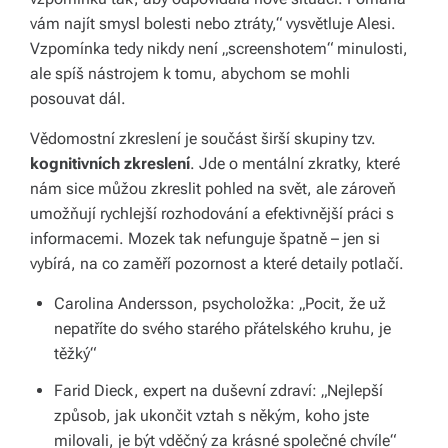
vám najít smysl bolesti nebo ztráty,“ vysvětluje Alesi.
Vzpomínka tedy nikdy není „screenshotem“ minulosti,
ale spíš nástrojem k tomu, abychom se mohli
posouvat dál.
Vědomostní zkreslení je součást širší skupiny tzv.
kognitivních zkreslení
. Jde o mentální zkratky, které
nám sice můžou zkreslit pohled na svět, ale zároveň
umožňují rychlejší rozhodování a efektivnější práci s
informacemi. Mozek tak nefunguje špatně – jen si
vybírá, na co zaměří pozornost a které detaily potlačí.
Carolina Andersson, psycholožka: „Pocit, že už
nepatříte do svého starého přátelského kruhu, je
těžký“
Farid Dieck, expert na duševní zdraví: „Nejlepší
způsob, jak ukončit vztah s někým, koho jste
milovali, je být vděčný za krásné společné chvíle“