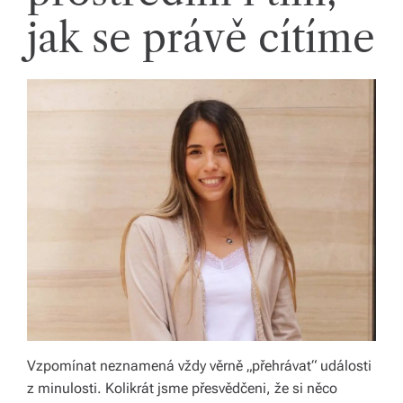
li
jak se právě cítíme
di
a
s
dí
lí
m
e
p
ří
b
ě
Vzpomínat neznamená vždy věrně „přehrávat“ události
z minulosti. Kolikrát jsme přesvědčeni, že si něco
h