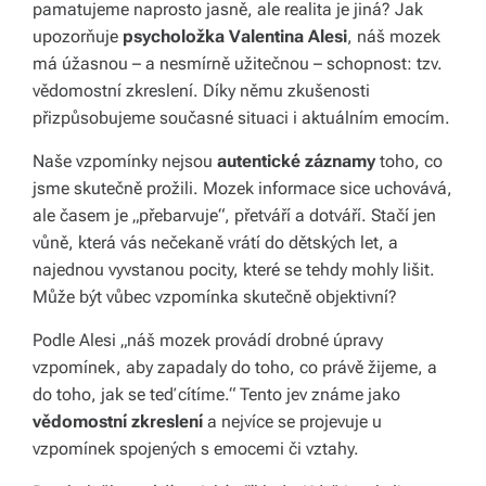
pamatujeme naprosto jasně, ale realita je jiná? Jak
y,
upozorňuje
psycholožka Valentina Alesi
, náš mozek
kt
má úžasnou – a nesmírně užitečnou – schopnost: tzv.
vědomostní zkreslení. Díky němu zkušenosti
e
přizpůsobujeme současné situaci i aktuálním emocím.
r
Naše vzpomínky nejsou
autentické záznamy
toho, co
é
jsme skutečně prožili. Mozek informace sice uchovává,
fo
ale časem je „přebarvuje“, přetváří a dotváří. Stačí jen
vůně, která vás nečekaně vrátí do dětských let, a
r
najednou vyvstanou pocity, které se tehdy mohly lišit.
m
Může být vůbec vzpomínka skutečně objektivní?
u
Podle Alesi „náš mozek provádí drobné úpravy
jí
vzpomínek, aby zapadaly do toho, co právě žijeme, a
do toho, jak se teď cítíme.“ Tento jev známe jako
n
vědomostní zkreslení
a nejvíce se projevuje u
a
vzpomínek spojených s emocemi či vztahy.
ši