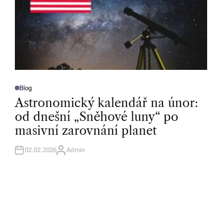
Blog
P
O
Astronomický kalendář na únor:
S
T
od dnešní „Sněhové luny“ po
E
D
masivní zarovnání planet
I
N
02.02.2026
Admin
A
U
T
H
O
R