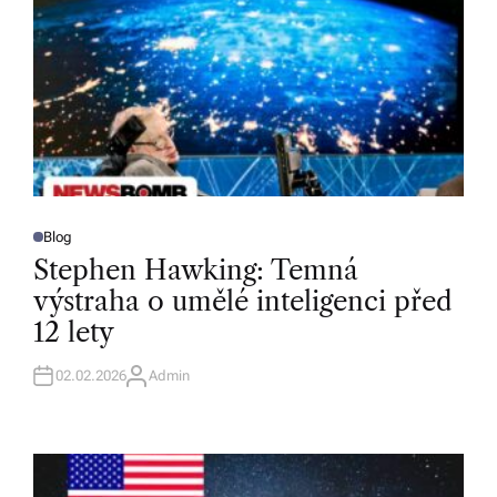
Blog
P
O
Stephen Hawking: Temná
S
T
výstraha o umělé inteligenci před
E
D
12 lety
I
N
02.02.2026
Admin
A
U
T
H
O
R