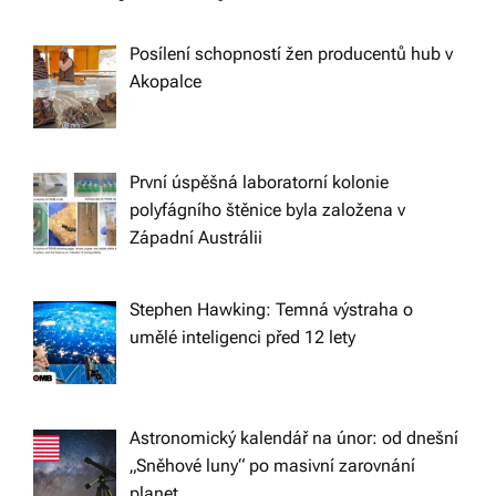
i
Posílení schopností žen producentů hub v
g
Akopalce
a
t
První úspěšná laboratorní kolonie
polyfágního štěnice byla založena v
i
Západní Austrálii
o
Stephen Hawking: Temná výstraha o
umělé inteligenci před 12 lety
n
Astronomický kalendář na únor: od dnešní
„Sněhové luny“ po masivní zarovnání
planet