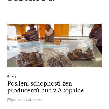
Blog
P
O
Posílení schopností žen
S
T
producentů hub v Akopalce
E
D
I
N
02.02.2026
Admin
A
U
T