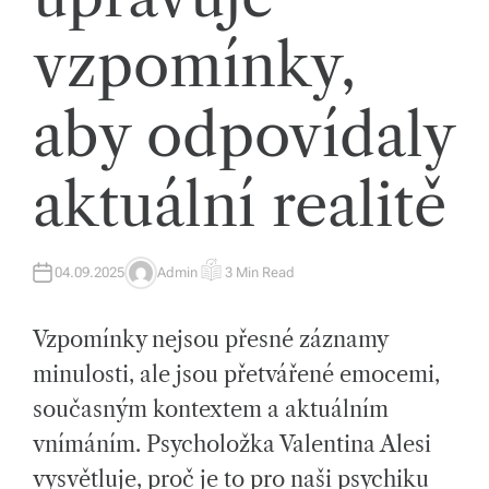
íc
vzpomínky,
h
tr
aby odpovídaly
e
aktuální realitě
n
d
e
04.09.2025
Admin
3 Min Read
A
E
U
S
c
T
T
H
I
Vzpomínky nejsou přesné záznamy
O
M
h
R
A
T
minulosti, ale jsou přetvářené emocemi,
a
E
D
současným kontextem a aktuálním
R
s
E
A
vnímáním. Psycholožka Valentina Alesi
D
p
T
vysvětluje, proč je to pro naši psychiku
I