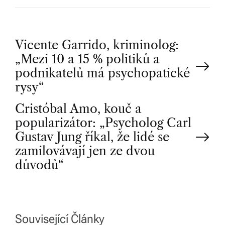
P
Vicente Garrido, kriminolog:
„Mezi 10 a 15 % politiků a
o
podnikatelů má psychopatické
rysy“
s
Cristóbal Amo, kouč a
t
popularizátor: „Psycholog Carl
Gustav Jung říkal, že lidé se
n
zamilovávají jen ze dvou
důvodů“
a
v
Související Články