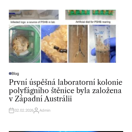
H
O
R
Blog
P
O
První úspěšná laboratorní kolonie
S
T
polyfágního štěnice byla založena
E
D
v Západní Austrálii
I
N
02.02.2026
Admin
A
U
T
H
O
R