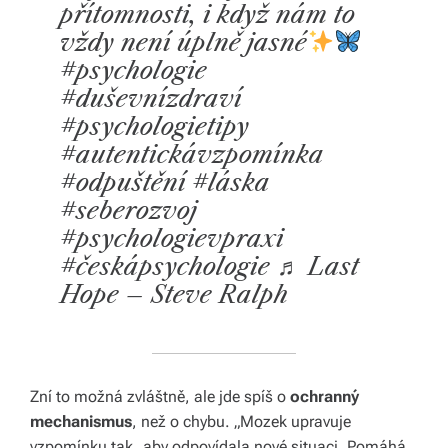
přítomnosti, i když nám to
vždy není úplně jasné
#psychologie
#duševnízdraví
#psychologietipy
#autentickávzpomínka
#odpuštění #láska
#seberozvoj
#psychologievpraxi
#českápsychologie ♬ Last
Hope – Steve Ralph
Zní to možná zvláštně, ale jde spíš o
ochranný
mechanismus
, než o chybu. „Mozek upravuje
vzpomínku tak, aby odpovídala nové situaci. Pomáhá