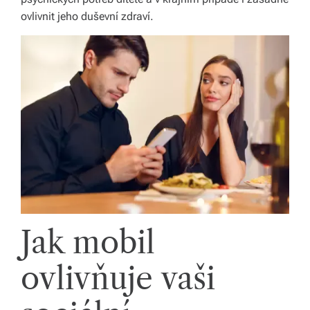
y,
ovlivnit jeho duševní zdraví.
kt
e
r
é
fo
r
m
u
Jak mobil
jí
n
ovlivňuje vaši
a
ši