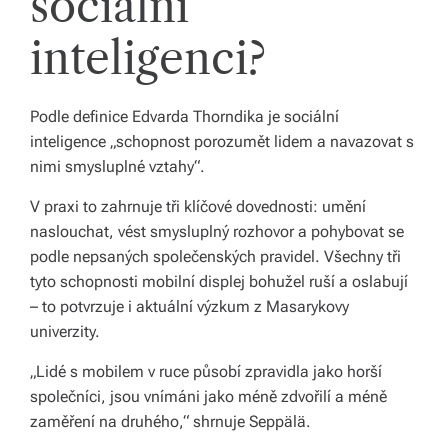
sociální
s
inteligenci?
p
ol
Podle definice Edvarda Thorndika je sociální
e
inteligence „schopnost porozumět lidem a navazovat s
nimi smysluplné vztahy“.
č
V praxi to zahrnuje tři klíčové dovednosti: umění
naslouchat, vést smysluplný rozhovor a pohybovat se
podle nepsaných společenských pravidel. Všechny tři
tyto schopnosti mobilní displej bohužel ruší a oslabují
– to potvrzuje i aktuální výzkum z Masarykovy
univerzity.
„Lidé s mobilem v ruce působí zpravidla jako horší
společníci, jsou vnímáni jako méně zdvořilí a méně
zaměření na druhého,“ shrnuje Seppälä.