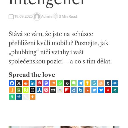
íc
19.09.2025
Admin
3 Min Read
h
A
E
U
S
T
T
tr
H
I
Stává se vám, že jste na schůzce
O
M
R
A
e
T
přehlíženi kvůli mobilu? Poznejte, jak
E
D
n
„phubbing“ ničí vztahy i vaši
R
E
d
A
společenskou pozici – a co s tím dělat.
D
T
e
I
Spread the love
M
E
c
h
a
s
p