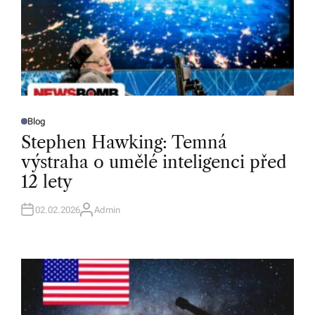
Blog
P
O
Stephen Hawking: Temná
S
T
výstraha o umělé inteligenci před
E
D
12 lety
I
N
02.02.2026
Admin
A
U
T
H
O
R