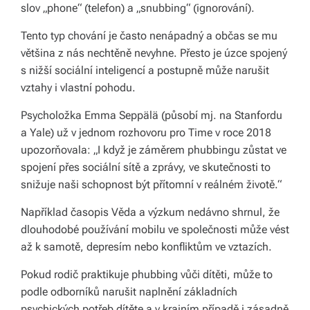
slov „phone“ (telefon) a „snubbing“ (ignorování).
li
di
Tento typ chování je často nenápadný a občas se mu
většina z nás nechtěně nevyhne. Přesto je úzce spojený
a
s nižší sociální inteligencí a postupně může narušit
s
vztahy i vlastní pohodu.
dí
Psycholožka Emma Seppälä (působí mj. na Stanfordu
lí
a Yale) už v jednom rozhovoru pro Time v roce 2018
upozorňovala: „I když je záměrem phubbingu zůstat ve
m
spojení přes sociální sítě a zprávy, ve skutečnosti to
e
snižuje naši schopnost být přítomní v reálném životě.“
p
Například časopis Věda a výzkum nedávno shrnul, že
ří
dlouhodobé používání mobilu ve společnosti může vést
až k samotě, depresím nebo konfliktům ve vztazích.
b
Pokud rodič praktikuje phubbing vůči dítěti, může to
ě
podle odborníků narušit naplnění základních
h
psychických potřeb dítěte a v krajním případě i zásadně