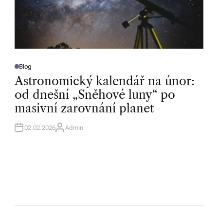
Blog
P
O
Astronomický kalendář na únor:
S
T
od dnešní „Sněhové luny“ po
E
D
masivní zarovnání planet
I
N
02.02.2026
Admin
A
U
T
H
O
R