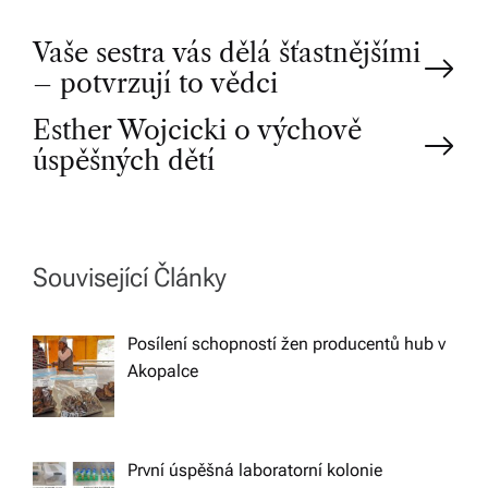
P
Vaše sestra vás dělá šťastnějšími
– potvrzují to vědci
o
Esther Wojcicki o výchově
úspěšných dětí
s
t
n
Související Články
a
Posílení schopností žen producentů hub v
Akopalce
v
i
První úspěšná laboratorní kolonie