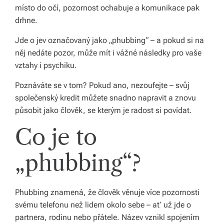
k
místo do očí, pozornost ochabuje a komunikace pak
drhne.
á
c
Jde o jev označovaný jako „phubbing“ – a pokud si na
něj nedáte pozor, může mít i vážné následky pro vaše
h.
vztahy i psychiku.
P
Poznáváte se v tom? Pokud ano, nezoufejte – svůj
r
společenský kredit můžete snadno napravit a znovu
o
působit jako člověk, se kterým je radost si povídat.
p
Co je to
oj
„phubbing“?
u
je
Phubbing znamená, že člověk věnuje více pozornosti
m
svému telefonu než lidem okolo sebe – ať už jde o
e
partnera, rodinu nebo přátele. Název vznikl spojením