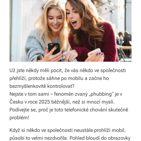
ol
e
č
e
n
s
k
Už jste někdy měli pocit, že vás někdo ve společnosti
ý
přehlíží, protože sáhne po mobilu a začne ho
bezmyšlenkovitě kontrolovat?
c
Nejste v tom sami – fenomén zvaný „phubbing“ je v
h
Česku v roce 2025 běžnější, než si mnozí myslí.
Podívejte se, proč je toto telefonické chování skutečně
ot
problém!
á
Když si někdo ve společnosti neustále prohlíží mobil,
z
působí to velmi nezdvořile. Pohled bloudí do obrazovky