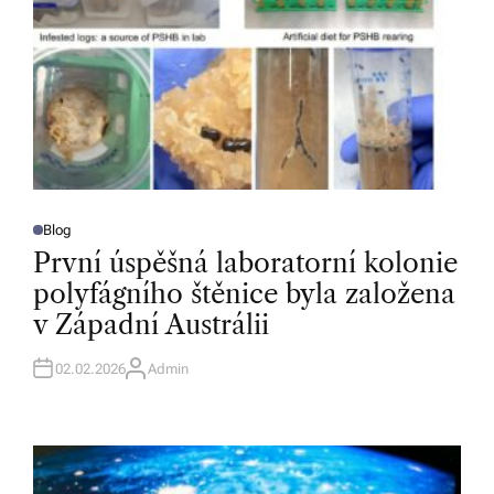
Blog
P
O
První úspěšná laboratorní kolonie
S
T
polyfágního štěnice byla založena
E
D
v Západní Austrálii
I
N
02.02.2026
Admin
A
U
T
H
O
R