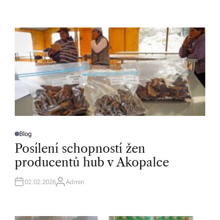
Blog
P
O
Posílení schopností žen
S
T
producentů hub v Akopalce
E
D
I
N
02.02.2026
Admin
A
U
T
H
O
R