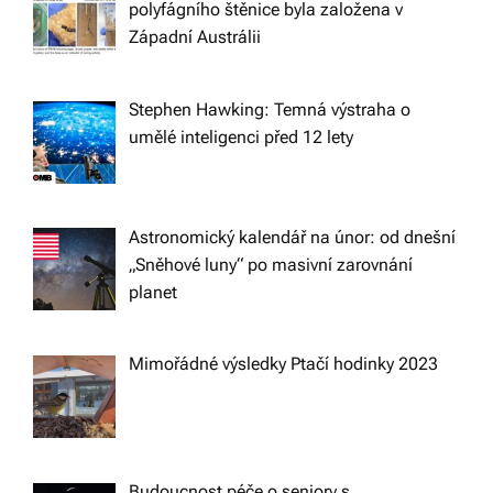
polyfágního štěnice byla založena v
g
Západní Austrálii
a
Stephen Hawking: Temná výstraha o
t
umělé inteligenci před 12 lety
i
Astronomický kalendář na únor: od dnešní
o
„Sněhové luny“ po masivní zarovnání
planet
n
Mimořádné výsledky Ptačí hodinky 2023
Budoucnost péče o seniory s