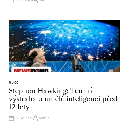
A
U
T
H
O
R
Blog
P
O
Stephen Hawking: Temná
S
T
výstraha o umělé inteligenci před
E
D
12 lety
I
N
02.02.2026
Admin
A
U
T