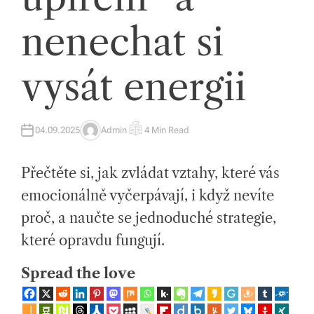
íc
nenechat si
h
tr
vysát energii
e
n
04.09.2025
Admin
4 Min Read
A
E
d
U
S
T
T
H
I
e
Přečtěte si, jak zvládat vztahy, které vás
O
M
R
A
T
c
emocionálně vyčerpávají, i když nevíte
E
D
proč, a naučte se jednoduché strategie,
h
R
E
A
které opravdu fungují.
a
D
T
I
s
Spread the love
M
E
p