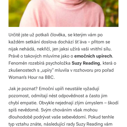
li
di
a
s
Určitě jste už potkali člověka, se kterým vám po
každém setkání doslova dochází šťáva – přitom se
dí
nijak nehádá, nekřičí, jen jaksi užírá vaši vnitřní sílu.
lí
Právě o takových mluvíme jako o
emočních upírech
.
Fenomén rozebírá psycholožka
Suzy Reading
, která o
m
zkušenostech s „upíry“ mluvila v rozhovoru pro pořad
e
Woman’s Hour
na BBC.
p
Jak je poznat? Emoční upíři neustále vyžadují
ří
pozornost, odmítají nést odpovědnost a často jim
chybí empatie. Obvykle nejednají zlým úmyslem – škodí
b
spíš nevědomě. Svým chováním však mohou
ě
dlouhodobě podrývat vaše sebevědomí. Pokud tenhle
h
typ vztahu znáte, následující rady Suzy Reading vám