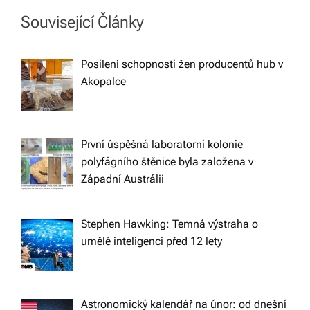
v
Související Články
i
Posílení schopností žen producentů hub v
Akopalce
g
a
První úspěšná laboratorní kolonie
t
polyfágního štěnice byla založena v
Západní Austrálii
i
Stephen Hawking: Temná výstraha o
o
umělé inteligenci před 12 lety
n
Astronomický kalendář na únor: od dnešní