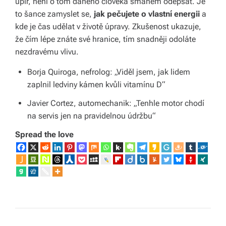
upír, není o tom daného člověka šmahem odepsat. Je
to šance zamyslet se,
jak pečujete o vlastní energii
a
kde je čas udělat v životě úpravy. Zkušenost ukazuje,
že čím lépe znáte své hranice, tím snadněji odoláte
nezdravému vlivu.
Borja Quiroga, nefrolog: „Viděl jsem, jak lidem
zaplnil ledviny kámen kvůli vitamínu D“
Javier Cortez, automechanik: „Tenhle motor chodí
na servis jen na pravidelnou údržbu“
Spread the love