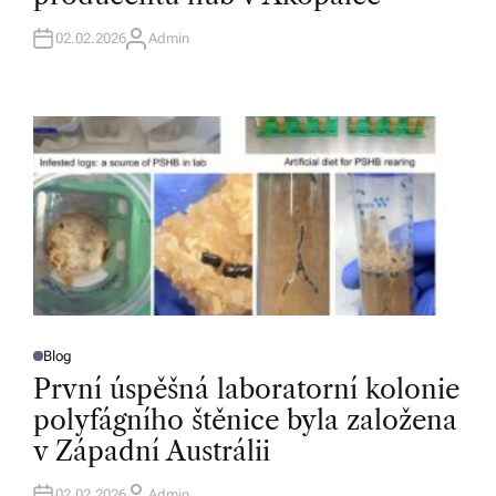
D
I
N
02.02.2026
Admin
A
U
T
H
O
R
Blog
P
O
První úspěšná laboratorní kolonie
S
T
polyfágního štěnice byla založena
E
D
v Západní Austrálii
I
N
02.02.2026
Admin