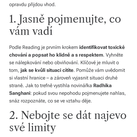
opravdu přijdou vhod.
y,
1. Jasně pojmenujte, co
kt
vám vadí
e
r
Podle Reading je prvním krokem
identifikovat toxické
é
chování a popsat ho klidně a s respektem
. Vyhněte
fo
se nálepkování nebo obviňování. Klíčové je mluvit o
tom,
jak se kvůli situaci cítíte
. Pomůže vám uvědomit
r
si vlastní hranice – a zároveň vyjasnit situaci druhé
m
straně. Jak to trefně vystihla novinářka
Radhika
u
Sanghani
: pokud svou nepohodu pojmenujete nahlas,
snáz rozpoznáte, co se ve vztahu děje.
jí
2. Nebojte se dát najevo
n
své limity
a
ši