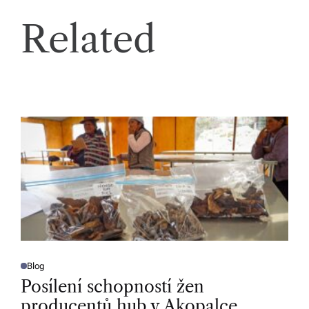
Related
Blog
P
O
Posílení schopností žen
S
T
producentů hub v Akopalce
E