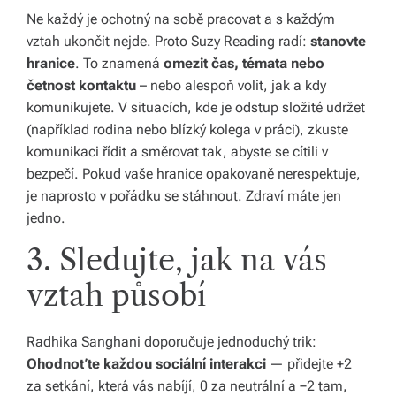
Ne každý je ochotný na sobě pracovat a s každým
s
vztah ukončit nejde. Proto Suzy Reading radí:
stanovte
p
hranice
. To znamená
omezit čas, témata nebo
četnost kontaktu
– nebo alespoň volit, jak a kdy
ol
komunikujete. V situacích, kde je odstup složité udržet
e
(například rodina nebo blízký kolega v práci), zkuste
č
komunikaci řídit a směrovat tak, abyste se cítili v
bezpečí. Pokud vaše hranice opakovaně nerespektuje,
je naprosto v pořádku se stáhnout. Zdraví máte jen
jedno.
3. Sledujte, jak na vás
vztah působí
Radhika Sanghani doporučuje jednoduchý trik:
Ohodnoťte každou sociální interakci
— přidejte +2
za setkání, která vás nabíjí, 0 za neutrální a −2 tam,