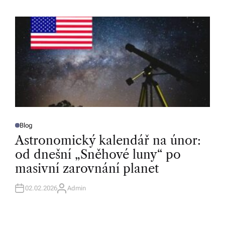
H
O
R
Blog
P
O
Astronomický kalendář na únor:
S
T
od dnešní „Sněhové luny“ po
E
D
masivní zarovnání planet
I
N
02.02.2026
Admin
A
U
T
H
O
R