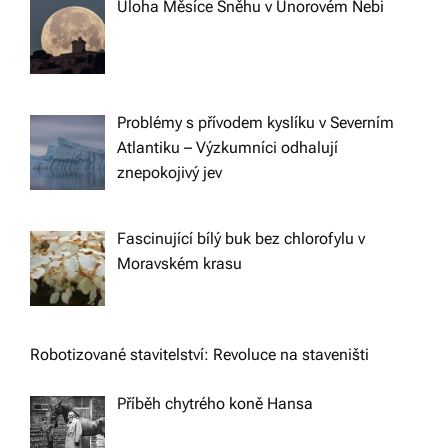
Úloha Měsíce Sněhu v Únorovém Nebi
Problémy s přívodem kyslíku v Severním
Atlantiku – Výzkumníci odhalují
znepokojivý jev
Fascinující bílý buk bez chlorofylu v
Moravském krasu
Robotizované stavitelství: Revoluce na staveništi
Příběh chytrého koně Hansa