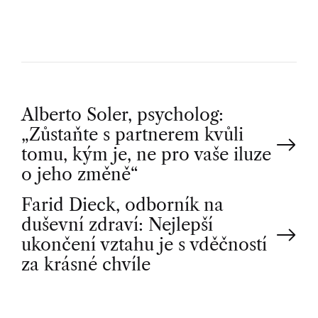
P
Alberto Soler, psycholog:
„Zůstaňte s partnerem kvůli
o
tomu, kým je, ne pro vaše iluze
o jeho změně“
s
Farid Dieck, odborník na
t
duševní zdraví: Nejlepší
ukončení vztahu je s vděčností
n
za krásné chvíle
a