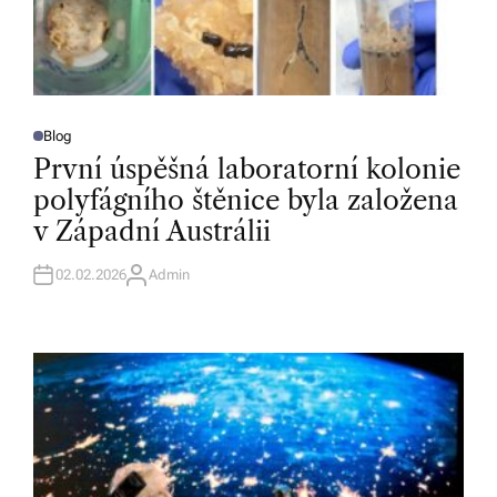
Blog
P
O
První úspěšná laboratorní kolonie
S
T
polyfágního štěnice byla založena
E
D
v Západní Austrálii
I
N
02.02.2026
Admin
A
U
T
H
O
R