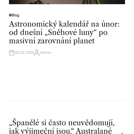
Blog
P
O
Astronomický kalendář na únor:
S
T
od dnešní „Sněhové luny“ po
E
D
masivní zarovnání planet
I
N
02.02.2026
Admin
A
U
T
H
O
R
P
„Španělé si často neuvědomují,
jak výjimeční jsou.“ Australané