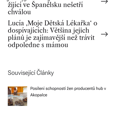
o
žijící ve Španělsku nešetří
chválou
s
Lucía ‚Moje Dětská Lékařka‘ o
t
dospívajících: Většina jejich
plánů je zajímavější než trávit
n
odpoledne s mámou
a
v
Související Články
i
Posílení schopností žen producentů hub v
Akopalce
g
a