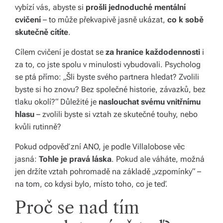
vybízí vás, abyste si
prošli jednoduché mentální
s
cvičení
– to může překvapivě jasně ukázat,
co k sobě
skutečně cítíte
.
p
ol
Cílem cvičení je dostat se
za hranice každodennosti
i
za to, co jste spolu v minulosti vybudovali. Psycholog
e
se ptá přímo: „Šli byste svého partnera hledat? Zvolili
č
byste si ho znovu? Bez společné historie, závazků, bez
tlaku okolí?“ Důležité je
naslouchat svému vnitřnímu
hlasu
– zvolili byste si vztah ze skutečné touhy, nebo
kvůli rutinně?
Pokud odpověď zní ANO, je podle Villalobose věc
jasná:
Tohle je pravá láska
. Pokud ale váháte, možná
jen držíte vztah pohromadě na základě „vzpomínky“ –
na tom, co kdysi bylo, místo toho, co je teď.
Proč se nad tím