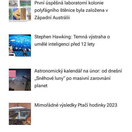
První úspěšná laboratorní kolonie
t
polyfágního štěnice byla založena v
Západní Austrálii
i
Stephen Hawking: Temná výstraha o
o
umělé inteligenci před 12 lety
n
Astronomický kalendář na únor: od dnešní
„Sněhové luny“ po masivní zarovnání
planet
Mimořádné výsledky Ptačí hodinky 2023