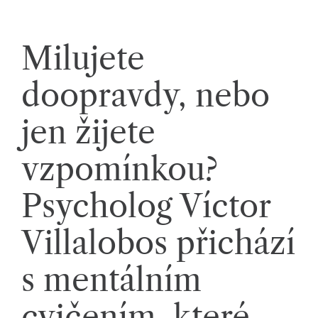
k
á
Milujete
c
h.
doopravdy, nebo
P
jen žijete
r
o
vzpomínkou?
p
Psycholog Víctor
oj
u
Villalobos přichází
je
s mentálním
m
cvičením, které
e