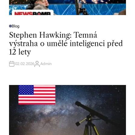
Blog
P
O
Stephen Hawking: Temná
S
T
výstraha o umělé inteligenci před
E
D
12 lety
I
N
02.02.2026
Admin
A
U
T
H
O
R