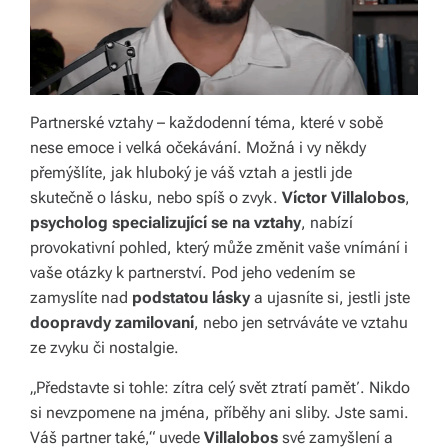
y,
kt
e
Partnerské vztahy – každodenní téma, které v sobě
r
nese emoce i velká očekávání. Možná i vy někdy
é
přemýšlíte, jak hluboký je váš vztah a jestli jde
skutečně o lásku, nebo spíš o zvyk.
Víctor Villalobos
,
fo
psycholog specializující se na vztahy
, nabízí
r
provokativní pohled, který může změnit vaše vnímání i
m
vaše otázky k partnerství. Pod jeho vedením se
zamyslíte nad
podstatou lásky
a ujasníte si, jestli jste
u
doopravdy zamilovaní
, nebo jen setrváváte ve vztahu
jí
ze zvyku či nostalgie.
n
„Představte si tohle: zítra celý svět ztratí paměť. Nikdo
a
si nevzpomene na jména, příběhy ani sliby. Jste sami.
Váš partner také,“ uvede
Villalobos
své zamyšlení a
ši