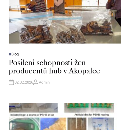
Blog
P
O
Posílení schopností žen
S
T
producentů hub v Akopalce
E
D
I
N
02.02.2026
Admin
A
U
T
H
O
R