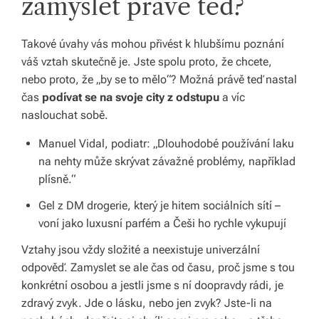
zamyslet právě teď?
Takové úvahy vás mohou přivést k hlubšímu poznání
váš vztah skutečně je. Jste spolu proto, že chcete,
nebo proto, že „by se to mělo“? Možná právě teď nastal
čas
podívat se na svoje city z odstupu
a víc
naslouchat sobě.
Manuel Vidal, podiatr: „Dlouhodobé používání laku
na nehty může skrývat závažné problémy, například
plísně.“
Gel z DM drogerie, který je hitem sociálních sítí –
voní jako luxusní parfém a Češi ho rychle vykupují
Vztahy jsou vždy složité a neexistuje univerzální
odpověď. Zamyslet se ale čas od času, proč jsme s tou
konkrétní osobou a jestli jsme s ní doopravdy rádi, je
zdravý zvyk. Jde o lásku, nebo jen zvyk? Jste-li na