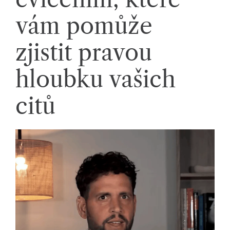
li
vám pomůže
di
zjistit pravou
a
s
hloubku vašich
dí
citů
lí
m
e
p
ří
b
ě
h