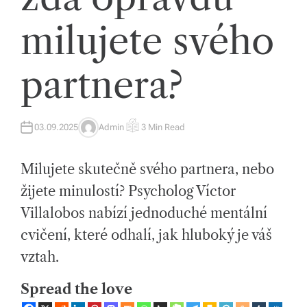
íc
milujete svého
h
tr
partnera?
e
n
03.09.2025
Admin
3 Min Read
A
E
d
U
S
T
T
H
I
e
Milujete skutečně svého partnera, nebo
O
M
R
A
T
c
žijete minulostí? Psycholog Víctor
E
D
Villalobos nabízí jednoduché mentální
h
R
E
A
cvičení, které odhalí, jak hluboký je váš
a
D
T
vztah.
I
s
M
E
p
Spread the love