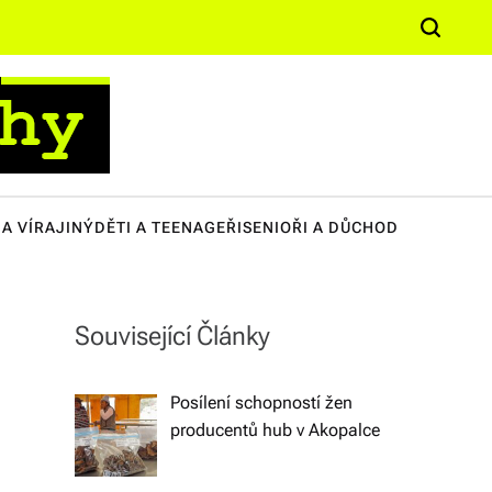
n
S
it
e
ě,
a
k
r
c
u
h
lt
A VÍRA
JINÝ
DĚTI A TEENAGEŘI
SENIOŘI A DŮCHOD
u
ř
e,
Související Články
s
o
Posílení schopností žen
ci
producentů hub v Akopalce
ál