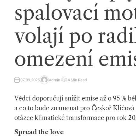
spalovací mo
volají po rad
omezení emi
07.09.2025
Admin
4 Min Read
A
E
U
S
T
T
H
I
Vědci doporučují snížit emise až o 95 % bě
O
M
R
A
T
a co to bude znamenat pro Česko? Klíčová 
E
D
otázce klimatické transformace pro rok 20
R
E
A
D
Spread the love
T