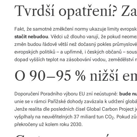
Tvrdší opatření? Za
Fakt, že samotné změkčení normy ukazuje limity evropské 
stačit nebudou
. Vědci už dlouho varují, že pokud neom
změn budou řádově větší než dočasný pokles průmyslové v
evropských politiků – a upřímně, i českých občanů – sou
dopad vyšších teplot na zásobování vodou, zemědělství n
O 90–95 % nižší e
Doporučení Poradního výboru EU zní neústupně:
bude nu
unie se v rámci Pařížské dohody zavázala k udržení globá
Jenže realita dle posledních čísel Global Carbon Project 
vyšplhaly na neuvěřitelných 37 miliard tun CO
. Pokud zů
2
překročeny už kolem roku 2030.