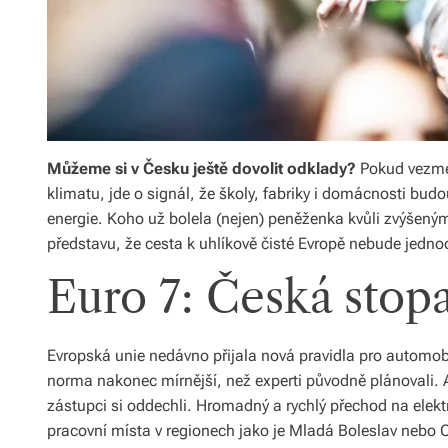
Můžeme si v Česku ještě dovolit odklady?
Pokud vezme
klimatu, jde o signál, že školy, fabriky i domácnosti bu
energie. Koho už bolela (nejen) peněženka kvůli zvýšen
představu, že cesta k uhlíkově čisté Evropě nebude jedn
Euro 7: Česká stopa
Evropská unie nedávno přijala nová pravidla pro automob
norma nakonec mírnější, než experti původně plánovali. A
zástupci si oddechli. Hromadný a rychlý přechod na elektr
pracovní místa v regionech jako je Mladá Boleslav nebo 