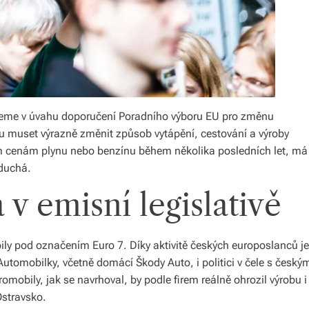
me v úvahu doporučení Poradního výboru EU pro změnu
dou muset výrazně změnit způsob vytápění, cestování a výroby
ým cenám plynu nebo benzínu během několika posledních let, má
oduchá.
 v emisní legislativě
ily pod označením Euro 7. Díky aktivitě českých europoslanců je
utomobilky, včetně domácí Škody Auto, i politici v čele s český
omobily, jak se navrhoval, by podle firem reálně ohrozil výrobu i
Ostravsko.