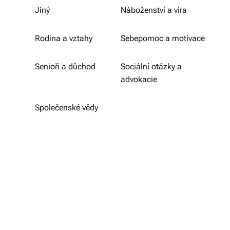
ši
Jiný
Náboženství a víra
s
Rodina a vztahy
Sebepomoc a motivace
p
ol
Senioři a důchod
Sociální otázky a
e
advokacie
č
Společenské vědy
á