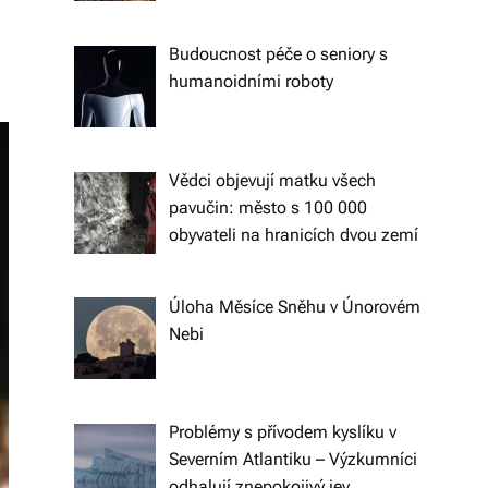
ol
Budoucnost péče o seniory s
e
humanoidními roboty
č
e
n
Vědci objevují matku všech
pavučin: město s 100 000
s
obyvateli na hranicích dvou zemí
k
ý
Úloha Měsíce Sněhu v Únorovém
c
Nebi
h
ot
Problémy s přívodem kyslíku v
á
Severním Atlantiku – Výzkumníci
z
odhalují znepokojivý jev