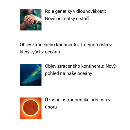
e
li
Role genetiky v dlouhověkosti:
Nové poznatky o stáří
di
a
s
Objev ztraceného kontinentu: Tajemná ostrov,
dí
který vyšel z oceánu
lí
Objev ztraceného kontinentu: Nový
m
pohled na naše oceány
e
p
Úžasné astronomické události v
ří
únoru
b
ě