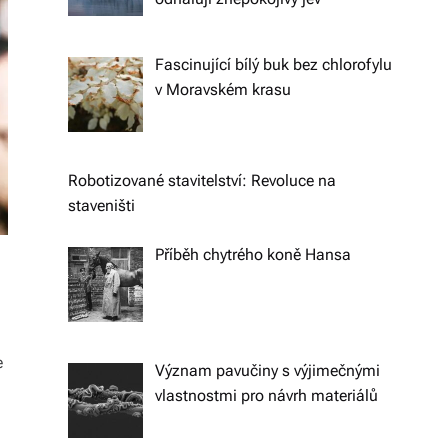
k
á
Fascinující bílý buk bez chlorofylu
v Moravském krasu
c
h.
P
Robotizované stavitelství: Revoluce na
r
staveništi
o
Příběh chytrého koně Hansa
p
oj
u
e
Význam pavučiny s výjimečnými
je
vlastnostmi pro návrh materiálů
m