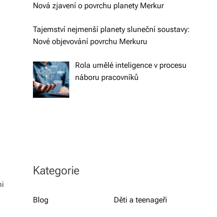
h
Nová zjavení o povrchu planety Merkur
y,
Tajemství nejmenší planety sluneční soustavy:
kt
Nové objevování povrchu Merkuru
e
Rola umělé inteligence v procesu
r
náboru pracovníků
é
fo
r
m
u
Kategorie
jí
mi
n
Blog
Děti a teenageři
a