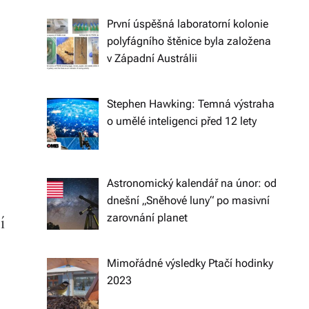
n
První úspěšná laboratorní kolonie
íc
polyfágního štěnice byla založena
h
v Západní Austrálii
tr
Stephen Hawking: Temná výstraha
e
o umělé inteligenci před 12 lety
n
d
e
Astronomický kalendář na únor: od
dnešní „Sněhové luny“ po masivní
c
zarovnání planet
í
h
a
Mimořádné výsledky Ptačí hodinky
s
2023
p