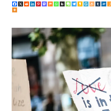
I
M
E