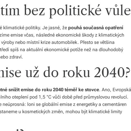
tím bez politické vůle
klimatické politiky. Je jasné, že
pouhá současná opatření
ezíme emise včas, následné ekonomické škody z klimatických
ýroby nebo místní krize automobilek. Přesto se většina
středí spíš na aktuální ekonomické potíže než na dlouhodobý
ebo zdraví.
mise už do roku 2040?
tné snížit emise do roku 2040 téměř ke stovce
. Ano, Evropsk
lního oteplení pod 1,5 °C vůči době před průmyslovou revolucí.
je neúprosná: loni se globální emise z energetiky a cementáren
staneme u kosmetických změn, mohou být klimatické limity