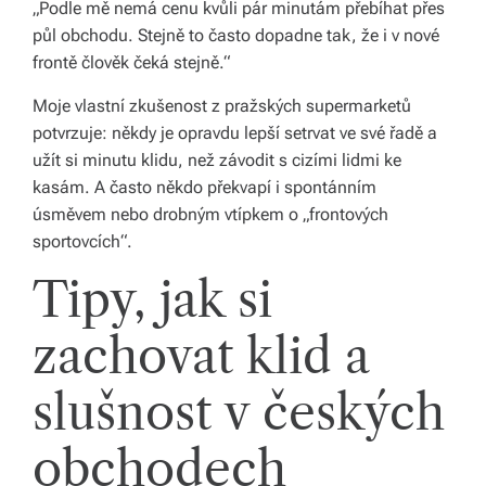
„Podle mě nemá cenu kvůli pár minutám přebíhat přes
y,
půl obchodu. Stejně to často dopadne tak, že i v nové
frontě člověk čeká stejně.“
kt
e
Moje vlastní zkušenost z pražských supermarketů
potvrzuje: někdy je opravdu lepší setrvat ve své řadě a
r
užít si minutu klidu, než závodit s cizími lidmi ke
é
kasám. A často někdo překvapí i spontánním
úsměvem nebo drobným vtípkem o „frontových
fo
sportovcích“.
r
Tipy, jak si
m
u
zachovat klid a
jí
slušnost v českých
n
a
obchodech
ši