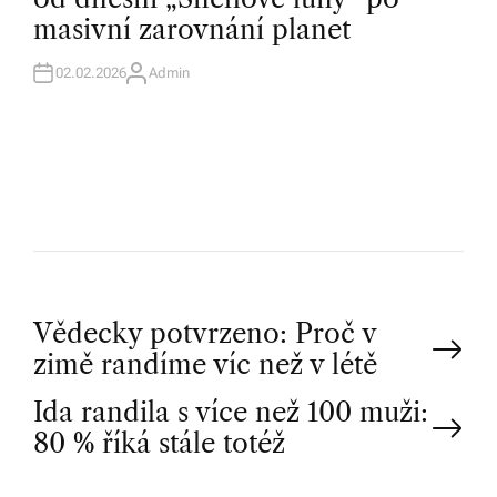
D
masivní zarovnání planet
I
N
02.02.2026
Admin
A
U
T
H
O
R
P
Vědecky potvrzeno: Proč v
zimě randíme víc než v létě
o
Ida randila s více než 100 muži:
80 % říká stále totéž
s