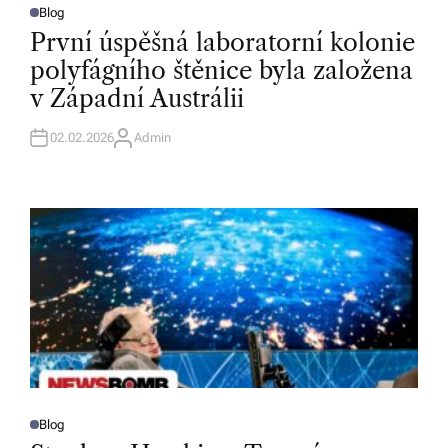
Blog
P
O
První úspěšná laboratorní kolonie
S
T
polyfágního štěnice byla založena
E
D
v Západní Austrálii
I
N
02.02.2026
Admin
A
U
T
H
O
R
Blog
P
O