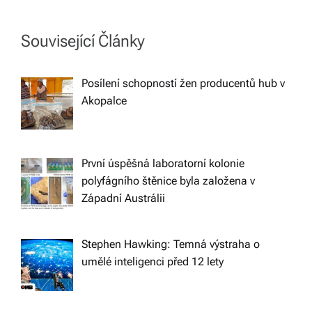
t
n
Související Články
a
Posílení schopností žen producentů hub v
Akopalce
v
i
První úspěšná laboratorní kolonie
polyfágního štěnice byla založena v
g
Západní Austrálii
a
Stephen Hawking: Temná výstraha o
t
umělé inteligenci před 12 lety
i