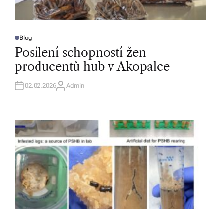
Blog
P
O
Posílení schopností žen
S
T
producentů hub v Akopalce
E
D
I
N
02.02.2026
Admin
A
U
T
H
O
R