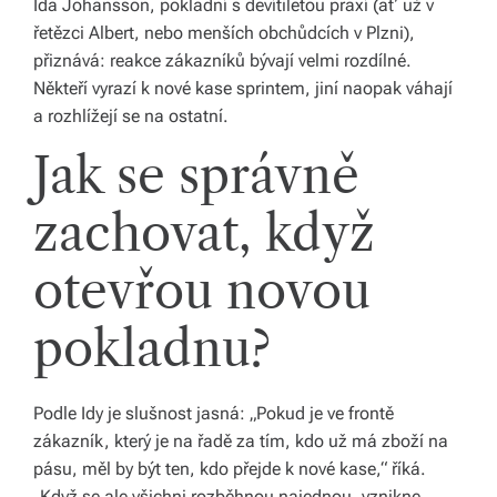
Ida Johansson, pokladní s devítiletou praxí (ať už v
k
řetězci Albert, nebo menších obchůdcích v Plzni),
á
přiznává: reakce zákazníků bývají velmi rozdílné.
c
Někteří vyrazí k nové kase sprintem, jiní naopak váhají
a rozhlížejí se na ostatní.
h.
Jak se správně
P
r
zachovat, když
o
otevřou novou
p
oj
pokladnu?
u
je
Podle Idy je slušnost jasná: „Pokud je ve frontě
m
zákazník, který je na řadě za tím, kdo už má zboží na
pásu, měl by být ten, kdo přejde k nové kase,“ říká.
e
„Když se ale všichni rozběhnou najednou, vznikne