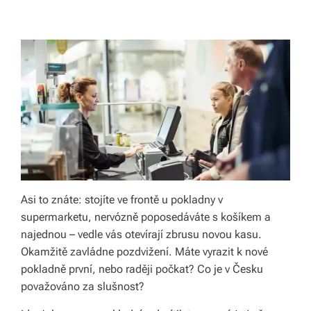
ol
e
č
e
n
s
k
ý
c
Asi to znáte: stojíte ve frontě u pokladny v
supermarketu, nervózně poposedáváte s košíkem a
h
najednou – vedle vás otevírají zbrusu novou kasu.
ot
Okamžitě zavládne pozdvižení. Máte vyrazit k nové
á
pokladně první, nebo raději počkat? Co je v Česku
považováno za slušnost?
z