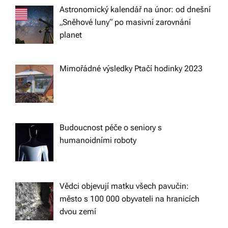
Astronomický kalendář na únor: od dnešní
o
„Sněhové luny“ po masivní zarovnání
planet
n
Mimořádné výsledky Ptačí hodinky 2023
Budoucnost péče o seniory s
humanoidními roboty
Vědci objevují matku všech pavučin:
město s 100 000 obyvateli na hranicích
dvou zemí