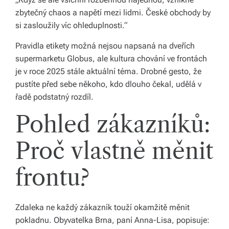
li
zbytečný chaos a napětí mezi lidmi. České obchody by
si zasloužily víc ohleduplnosti.“
di
a
Pravidla etikety možná nejsou napsaná na dveřích
supermarketu Globus, ale kultura chování ve frontách
s
je v roce 2025 stále aktuální téma. Drobné gesto, že
dí
pustíte před sebe někoho, kdo dlouho čekal, udělá v
řadě podstatný rozdíl.
lí
Pohled zákazníků:
m
e
Proč vlastně měnit
p
frontu?
ří
b
ě
Zdaleka ne každý zákazník touží okamžitě měnit
pokladnu. Obyvatelka Brna, paní Anna-Lisa, popisuje:
h