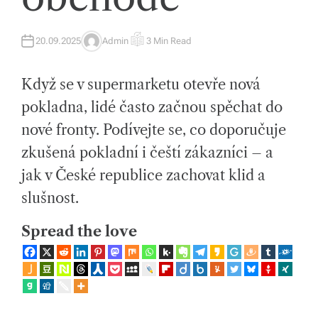
íc
20.09.2025
Admin
3 Min Read
h
A
E
U
S
T
T
tr
H
I
Když se v supermarketu otevře nová
O
M
R
A
e
T
pokladna, lidé často začnou spěchat do
E
D
n
nové fronty. Podívejte se, co doporučuje
R
E
d
A
zkušená pokladní i čeští zákazníci – a
D
T
e
jak v České republice zachovat klid a
I
M
E
c
slušnost.
h
Spread the love
a
s
p