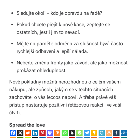
s
Sledujte okolí – kdo je opravdu na řadě?
p
Pokud chcete přejít k nové kase, zeptejte se
ol
ostatních, jestli jim to nevadí.
e
Mějte na paměti: odměna za slušnost bývá často
rychlejší odbavení a lepší nálada.
č
Neberte změnu fronty jako závod, ale jako možnost
prokázat ohleduplnost.
Nové pokladny možná nerozhodnou o celém vašem
nákupu, ale způsob, jakým se v těchto situacích
zachováte, o vás leccos napoví. A třeba právě váš
přístup nastartuje pozitivní řetězovou reakci i ve vaší
čtvrti.
Spread the love