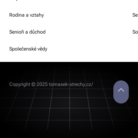
Rodina a vztahy
Se
Senioři a důchod
So
Společenské vědy
Copyright © 2025 tomasek-strechy.cz/