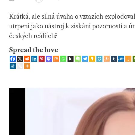
U
S
T
T
íc
H
I
Krátká, ale silná úvaha o vztazích explodoval
O
M
h
R
A
T
utrpení jako nástroj k získání pozornosti a ú
E
tr
D
českých reáliích?
R
E
e
A
D
Spread the love
n
T
I
M
d
E
e
c
h
a
s
p