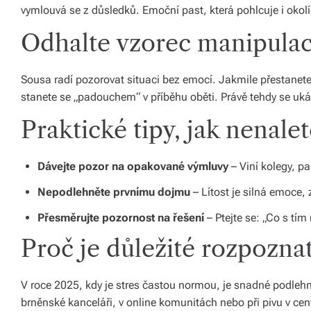
vymlouvá se z důsledků. Emoční past, která pohlcuje i okolí
y,
Odhalte vzorec manipulac
kt
e
Sousa radí pozorovat situaci bez emocí. Jakmile přestanete
r
stanete se „padouchem“ v příběhu oběti. Právě tehdy se uká
é
Praktické tipy, jak nenalet
fo
r
Dávejte pozor na opakované výmluvy
– Viní kolegy, p
m
Nepodlehněte prvnímu dojmu
– Lítost je silná emoce, 
u
Přesměrujte pozornost na řešení
– Ptejte se: „Co s tí
jí
Proč je důležité rozpozna
n
a
V roce 2025, kdy je stres častou normou, je snadné podleh
brněnské kanceláři, v online komunitách nebo při pivu v ce
ši