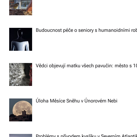
Budoucnost péče o seniory s humanoidními ro
Vědci objevují matku všech pavučin: město s 1
Úloha Měsíce Sněhu v Únorovém Nebi
Problémy s přívodem kyslíku v Severním Atlanti