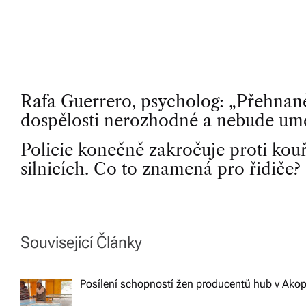
P
Rafa Guerrero, psycholog: „Přehnan
dospělosti nerozhodné a nebude umět
o
Policie konečně zakročuje proti ko
silnicích. Co to znamená pro řidiče?
s
t
n
Související Články
a
Posílení schopností žen producentů hub v Ako