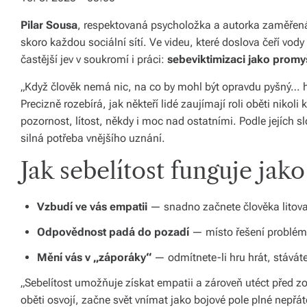
li
Pilar Sousa
, respektovaná psycholožka a autorka zaměřená
di
skoro každou sociální sítí. Ve videu, které doslova čeří vo
a
častější jev v soukromí i práci:
sebeviktimizaci jako prom
s
„Když člověk nemá nic, na co by mohl být opravdu pyšný… hrá
Precizně rozebírá, jak někteří lidé zaujímají roli oběti nikoli
dí
pozornost, lítost, někdy i moc nad ostatními. Podle jejích sl
lí
silná potřeba vnějšího uznání.
m
Jak sebelítost funguje jak
e
p
Vzbudí ve vás empatii
— snadno začnete člověka litovat
ří
Odpovědnost padá do pozadí
— místo řešení problémů
b
Mění vás v „záporáky“
— odmítnete-li hru hrát, stávát
ě
„Sebelítost umožňuje získat empatii a zároveň utéct před zo
h
oběti osvojí, začne svět vnímat jako bojové pole plné nepřát