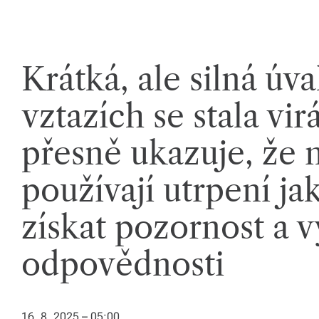
k
á
c
Krátká, ale silná úv
h.
vztazích se stala vir
P
r
přesně ukazuje, že n
o
používají utrpení jak
p
oj
získat pozornost a 
u
odpovědnosti
je
m
e
16. 8. 2025 – 05:00