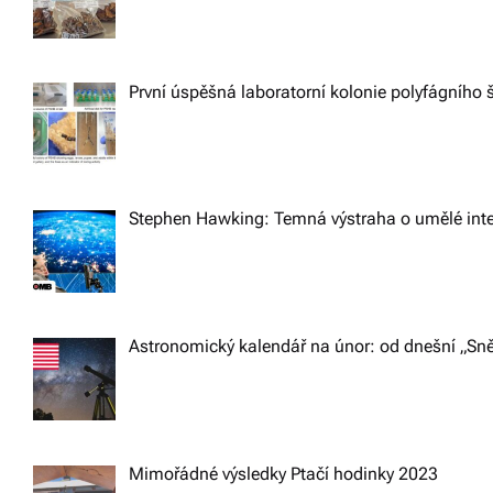
v
i
První úspěšná laboratorní kolonie polyfágního š
g
a
Stephen Hawking: Temná výstraha o umělé intel
t
i
Astronomický kalendář na únor: od dnešní „Sně
o
n
Mimořádné výsledky Ptačí hodinky 2023