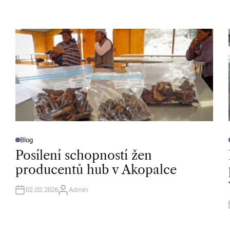
Blog
P
O
Posílení schopností žen
S
T
T
producentů hub v Akopalce
E
D
I
I
N
02.02.2026
Admin
A
U
T
H
O
R