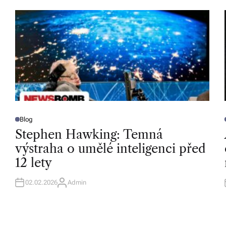
Blog
P
O
Stephen Hawking: Temná
S
T
T
výstraha o umělé inteligenci před
E
D
12 lety
I
I
N
02.02.2026
Admin
A
U
T
H
O
R