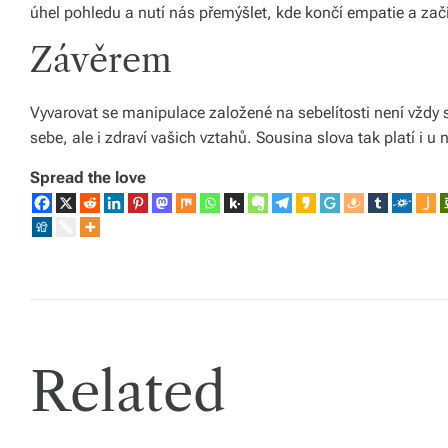
úhel pohledu a nutí nás přemýšlet, kde končí empatie a začí
s
Závěrem
p
ol
Vyvarovat se manipulace založené na sebelítosti není vždy s
e
sebe, ale i zdraví vašich vztahů. Sousina slova tak platí i u
č
Spread the love
Related