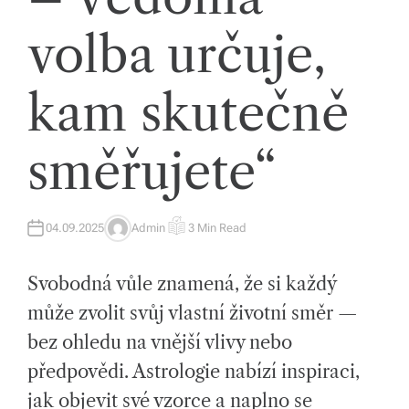
íc
volba určuje,
h
tr
kam skutečně
e
směřujete“
n
d
e
04.09.2025
Admin
3 Min Read
A
E
U
S
c
T
T
H
I
Svobodná vůle znamená, že si každý
O
M
h
R
A
T
může zvolit svůj vlastní životní směr —
a
E
D
bez ohledu na vnější vlivy nebo
R
s
E
A
předpovědi. Astrologie nabízí inspiraci,
D
p
T
jak objevit své vzorce a naplno se
I