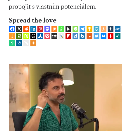
ol
M
E
propojit s vlastním potenciálem.
e
Spread the love
č
e
n
s
k
ý
c
h
ot
á
z