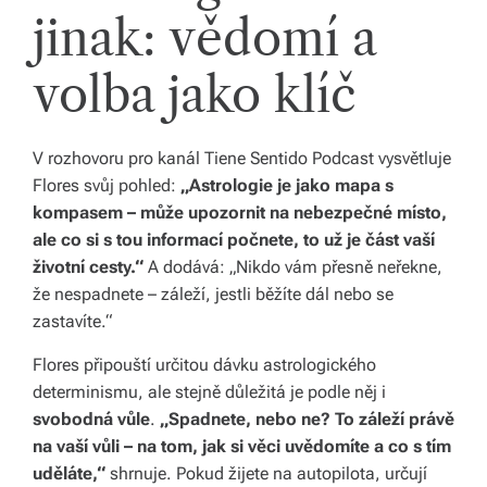
jinak: vědomí a
s
p
volba jako klíč
ol
e
V rozhovoru pro kanál
Tiene Sentido Podcast
vysvětluje
č
Flores svůj pohled:
„Astrologie je jako mapa s
kompasem – může upozornit na nebezpečné místo,
ale co si s tou informací počnete, to už je část vaší
životní cesty.“
A dodává: „Nikdo vám přesně neřekne,
že nespadnete – záleží, jestli běžíte dál nebo se
zastavíte.“
Flores připouští určitou dávku astrologického
determinismu, ale stejně důležitá je podle něj i
svobodná vůle
.
„Spadnete, nebo ne? To záleží právě
na vaší vůli – na tom, jak si věci uvědomíte a co s tím
uděláte,“
shrnuje. Pokud žijete na autopilota, určují