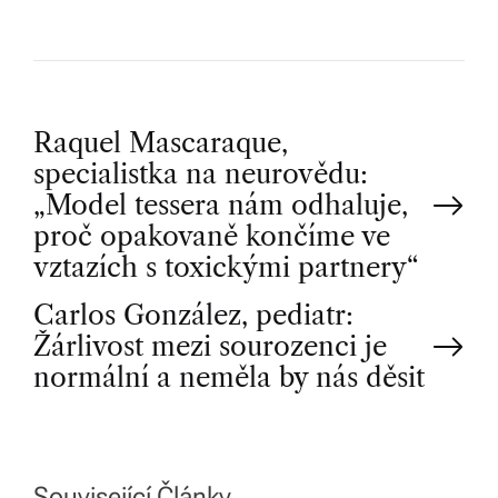
P
Raquel Mascaraque,
specialistka na neurovědu:
o
„Model tessera nám odhaluje,
proč opakovaně končíme ve
s
vztazích s toxickými partnery“
t
Carlos González, pediatr:
Žárlivost mezi sourozenci je
n
normální a neměla by nás děsit
a
Související Články