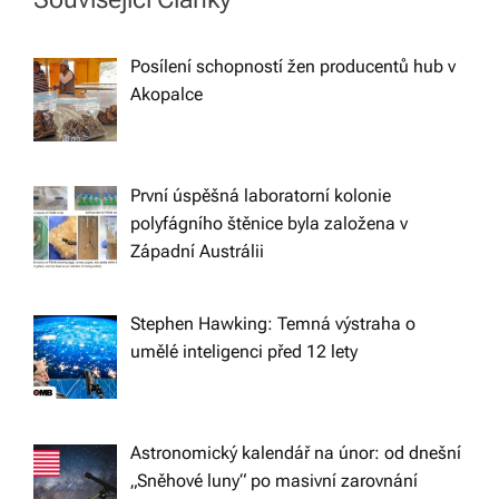
v
i
Posílení schopností žen producentů hub v
Akopalce
g
a
První úspěšná laboratorní kolonie
t
polyfágního štěnice byla založena v
Západní Austrálii
i
Stephen Hawking: Temná výstraha o
o
umělé inteligenci před 12 lety
n
Astronomický kalendář na únor: od dnešní
„Sněhové luny“ po masivní zarovnání