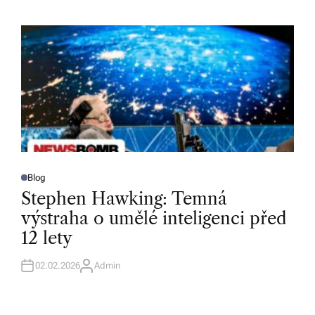
H
O
R
Blog
P
O
Stephen Hawking: Temná
S
T
výstraha o umělé inteligenci před
E
D
12 lety
I
N
02.02.2026
Admin
A
U
T
H
O
R