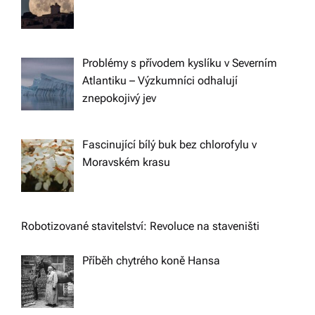
Problémy s přívodem kyslíku v Severním
Atlantiku – Výzkumníci odhalují
znepokojivý jev
Fascinující bílý buk bez chlorofylu v
Moravském krasu
Robotizované stavitelství: Revoluce na staveništi
Příběh chytrého koně Hansa