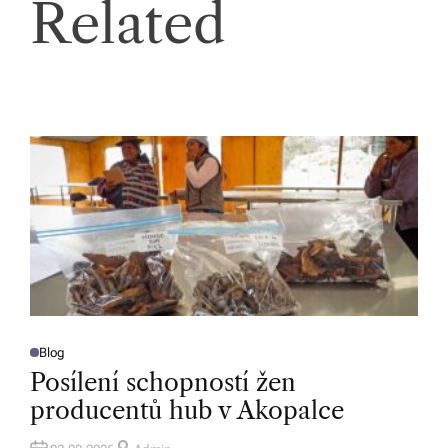
Related
Blog
P
O
Posílení schopností žen
S
T
producentů hub v Akopalce
E
D
I