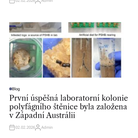
N
02.02.2026
Admin
A
U
T
H
O
R
Blog
P
O
První úspěšná laboratorní kolonie
S
T
polyfágního štěnice byla založena
E
D
v Západní Austrálii
I
N
02.02.2026
Admin
A
U
T