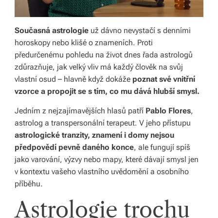
y,
kt
Současná astrologie
už dávno nevystačí s denními
horoskopy nebo klišé o znameních. Proti
e
předurčenému pohledu na život dnes řada astrologů
r
zdůrazňuje, jak velký vliv má každý člověk na svůj
vlastní osud – hlavně když dokáže
poznat své vnitřní
é
vzorce a propojit se s tím, co mu dává hlubší smysl.
fo
Jedním z nejzajímavějších hlasů patří
Pablo Flores
,
r
astrolog a transpersonální terapeut. V jeho přístupu
m
astrologické tranzity, znamení i domy nejsou
předpovědí pevně daného konce
, ale fungují spíš
u
jako varování, výzvy nebo mapy, které dávají smysl jen
jí
v kontextu vašeho vlastního uvědomění a osobního
n
příběhu.
a
Astrologie trochu
ši