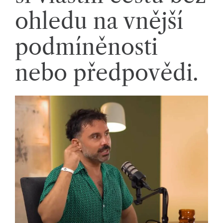
li
ohledu na vnější
di
podmíněnosti
a
s
nebo předpovědi.
dí
lí
m
e
p
ří
b
ě
h