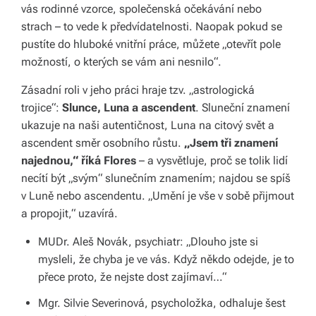
vás rodinné vzorce, společenská očekávání nebo
strach – to vede k předvídatelnosti. Naopak pokud se
pustíte do hluboké vnitřní práce, můžete „otevřít pole
možností, o kterých se vám ani nesnilo“.
Zásadní roli v jeho práci hraje tzv. „astrologická
trojice“:
Slunce, Luna a ascendent
. Sluneční znamení
ukazuje na naši autentičnost, Luna na citový svět a
ascendent směr osobního růstu.
„Jsem tři znamení
najednou,“ říká Flores
– a vysvětluje, proč se tolik lidí
necítí být „svým“ slunečním znamením; najdou se spíš
v Luně nebo ascendentu. „Umění je vše v sobě přijmout
a propojit,“ uzavírá.
MUDr. Aleš Novák, psychiatr: „Dlouho jste si
mysleli, že chyba je ve vás. Když někdo odejde, je to
přece proto, že nejste dost zajímaví…“
Mgr. Silvie Severinová, psycholožka, odhaluje šest