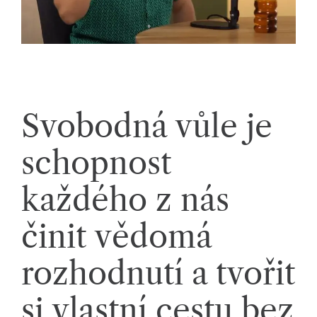
k
á
c
h.
P
Svobodná vůle je
r
schopnost
o
p
každého z nás
oj
činit vědomá
u
je
rozhodnutí a tvořit
m
si vlastní cestu bez
e