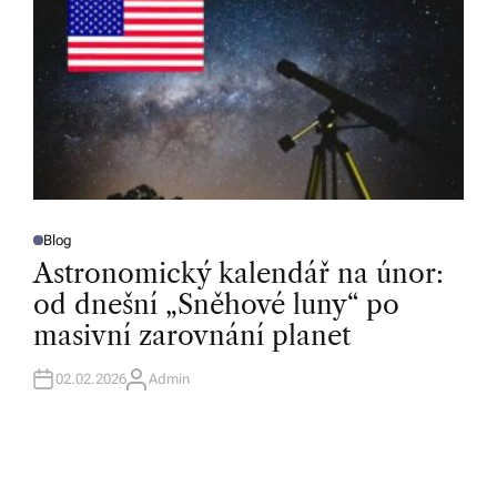
Blog
P
O
Astronomický kalendář na únor:
S
T
od dnešní „Sněhové luny“ po
E
D
masivní zarovnání planet
I
N
02.02.2026
Admin
A
U
T
H
O
R