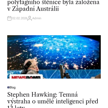
polyfágního štěnice byla založena
E
D
v Západní Austrálii
I
N
02.02.2026
Admin
A
U
T
H
O
R
Blog
P
O
Stephen Hawking: Temná
S
T
výstraha o umělé inteligenci před
E
D
I