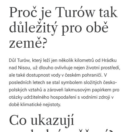
y,
Proč je Turów tak
kt
důležitý pro obě
e
r
země?
é
fo
Důl Turów, který leží jen několik kilometrů od Hrádku
nad Nisou, už dlouho ovlivňuje nejen životní prostředí,
r
ale také dostupnost vody v českém pohraničí. V
m
posledních letech se stal symbolem složitých česko-
u
polských vztahů a zároveň lakmusovým papírkem pro
otázky udržitelného hospodaření s vodními zdroji v
jí
době klimatické nejistoty.
n
Co ukazují
a
ši