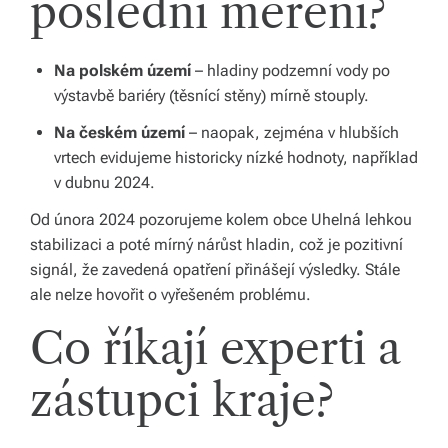
poslední měření?
s
p
Na polském území
– hladiny podzemní vody po
výstavbě bariéry (těsnící stěny) mírně stouply.
ol
Na českém území
– naopak, zejména v hlubších
e
vrtech evidujeme historicky nízké hodnoty, například
č
v dubnu 2024.
Od února 2024 pozorujeme kolem obce Uhelná lehkou
stabilizaci a poté mírný nárůst hladin, což je pozitivní
signál, že zavedená opatření přinášejí výsledky. Stále
ale nelze hovořit o vyřešeném problému.
Co říkají experti a
zástupci kraje?