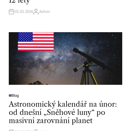
12 lety
N
02.02.2026
Admin
A
U
T
H
O
R
Blog
P
O
Astronomický kalendář na únor:
S
T
od dnešní „Sněhové luny“ po
E
D
masivní zarovnání planet
I
N