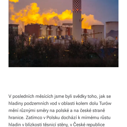
k
á
c
h.
P
r
o
p
oj
u
V posledních měsících jsme byli svědky toho, jak se
je
hladiny podzemních vod v oblasti kolem dolu Turów
mění různými směry na polské a na české straně
m
hranice. Zatímco v Polsku dochází k mírnému růstu
e
hladin v blízkosti těsnicí stěny, v České republice