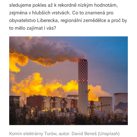
li
sledujeme pokles až k rekordně nízkým hodnotám,
zejména v hlubších vrstvách. Co to znamená pro
di
obyvatelstvo Liberecka, regionální zemědělce a proč by
a
to mělo zajímat i vás?
s
dí
lí
m
e
p
ří
b
ě
h
Komín elektrárny Turów, autor: David Beneš (Unsplash)