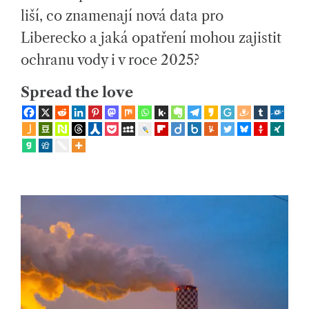
ol
E
A
liší, co znamenají nová data pro
D
e
T
Liberecko a jaká opatření mohou zajistit
I
M
č
E
ochranu vody i v roce 2025?
e
Spread the love
n
s
k
ý
c
h
ot
á
z