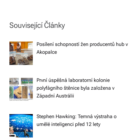
n
a
Související Články
v
Posílení schopností žen producentů hub v
i
Akopalce
g
a
První úspěšná laboratorní kolonie
polyfágního štěnice byla založena v
t
Západní Austrálii
i
Stephen Hawking: Temná výstraha o
umělé inteligenci před 12 lety
o