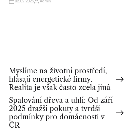
02.02.2026
Admin
A
U
T
H
O
R
P
Myslíme na životní prostředí,
hlásají energetické firmy.
o
Realita je však často zcela jiná
Spalování dřeva a uhlí: Od září
s
2025 dražší pokuty a tvrdší
t
podmínky pro domácnosti v
ČR