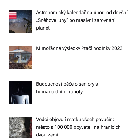
n
Astronomický kalendář na únor: od dnešní
„Sněhové luny“ po masivní zarovnání
planet
Mimořádné výsledky Ptačí hodinky 2023
Budoucnost péče o seniory s
humanoidními roboty
Vědci objevují matku všech pavučin:
město s 100 000 obyvateli na hranicích
dvou zemí