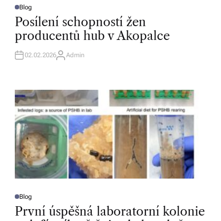
Blog
P
O
Posílení schopností žen
S
T
producentů hub v Akopalce
E
D
I
N
02.02.2026
Admin
A
U
T
H
O
R
Blog
P
O
První úspěšná laboratorní kolonie
S
T