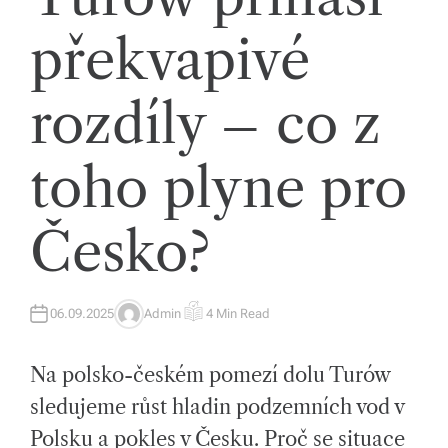
íc
překvapivé
h
tr
rozdíly – co z
e
toho plyne pro
n
d
Česko?
e
c
h
06.09.2025
Admin
4 Min Read
A
E
U
S
a
T
T
H
I
Na polsko-českém pomezí dolu Turów
O
M
s
R
A
T
sledujeme růst hladin podzemních vod v
E
p
D
Polsku a pokles v Česku. Proč se situace
R