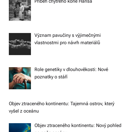
Příběh chytrého koně Hansa
Význam pavučiny s výjimečnými
vlastnostmi pro návrh materiálů
Role genetiky v dlouhověkosti: Nové
poznatky o stáří
Objev ztraceného kontinentu: Tajemná ostrov, který
vyšel z oceánu
Objev ztraceného kontinentu: Nový pohled