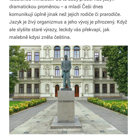
k
dramatickou proměnou – a mladí Češi dnes
á
komunikují úplně jinak než jejich rodiče či prarodiče.
Jazyk je živý organizmus a jeho vývoj je přirozený. Když
c
ale slyšíte staré výrazy, leckdy vás překvapí, jak
h.
malebně kdysi zněla čeština.
P
r
o
p
oj
u
je
m
e