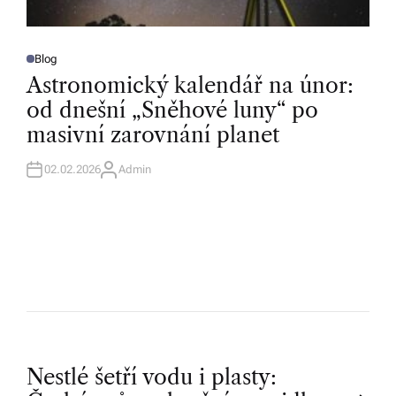
Blog
P
O
Astronomický kalendář na únor:
S
T
od dnešní „Sněhové luny“ po
E
D
masivní zarovnání planet
I
N
02.02.2026
Admin
A
U
T
H
O
R
P
Nestlé šetří vodu i plasty: