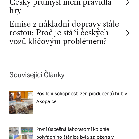
Český průmysl mění pravidla
o
hry
Emise z nákladní dopravy stále
s
rostou: Proč je stáří českých
t
vozů klíčovým problémem?
n
a
Související Články
v
Posílení schopností žen producentů hub v
Akopalce
i
g
První úspěšná laboratorní kolonie
polyfágního štěnice byla založena v