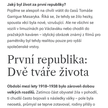
li
Jaký byl život za první republiky?
Pojďme se alespoň na chvíli vrátit do časů Tomáše
di
Garrigue Masaryka. Říká se, že tehdy se žilo hezky,
a
spousta věcí byla nové, vzrušující. Ale ne všichni se
vozili v limuzínách po Václaváku nebo chodili do
s
pražských kaváren – idylický obrázek známý z filmů pro
dí
pamětníky byl tehdy realitou pouze pro vyšší
lí
společenské vrstvy.
m
První republika:
e
Dvě tváře života
p
ří
Období mezi lety 1918–1938 bylo zároveň dobou
b
velkých rozdílů.
Zatímco část obyvatel žila v pohodlí,
ě
ti chudší často bojovali s následky války – pole byla
neosetá, průmysl se teprve zotavoval, rodiny přišly o
h