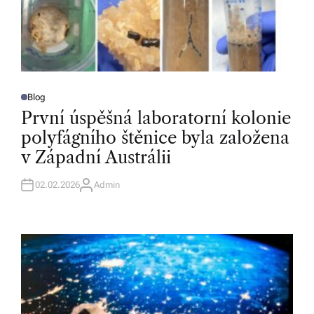
Blog
P
O
První úspěšná laboratorní kolonie
S
T
polyfágního štěnice byla založena
E
D
v Západní Austrálii
I
N
02.02.2026
Admin
A
U
T
H
O
R