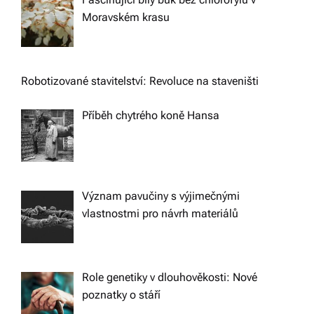
Moravském krasu
Robotizované stavitelství: Revoluce na staveništi
Příběh chytrého koně Hansa
Význam pavučiny s výjimečnými
vlastnostmi pro návrh materiálů
Role genetiky v dlouhověkosti: Nové
poznatky o stáří