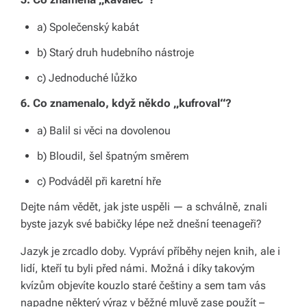
a) Společenský kabát
b) Starý druh hudebního nástroje
c) Jednoduché lůžko
6. Co znamenalo, když někdo „kufroval“?
a) Balil si věci na dovolenou
b) Bloudil, šel špatným směrem
c) Podváděl při karetní hře
Dejte nám vědět, jak jste uspěli — a schválně, znali
byste jazyk své babičky lépe než dnešní teenageři?
Jazyk je zrcadlo doby. Vypráví příběhy nejen knih, ale i
lidí, kteří tu byli před námi. Možná i díky takovým
kvízům objevíte kouzlo staré češtiny a sem tam vás
napadne některý výraz v běžné mluvě zase použít –