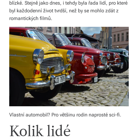
blízké. Stejně jako dnes, i tehdy byla řada lidí, pro které
y,
byl každodenní život tvrdší, než by se mohlo zdát z
kt
romantických filmů.
e
r
é
fo
r
m
u
jí
n
Vlastní automobil? Pro většinu rodin naprosté sci-fi.
a
Kolik lidé
ši