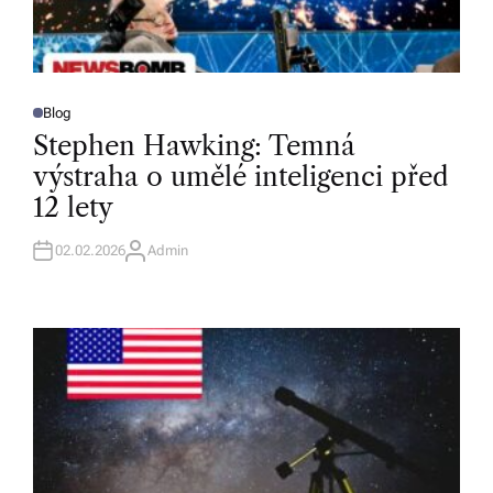
Blog
P
O
Stephen Hawking: Temná
S
T
výstraha o umělé inteligenci před
E
D
12 lety
I
N
02.02.2026
Admin
A
U
T
H
O
R