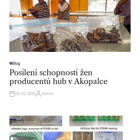
Blog
P
O
Posílení schopností žen
S
T
producentů hub v Akopalce
E
D
I
N
02.02.2026
Admin
A
U
T
H
O
R