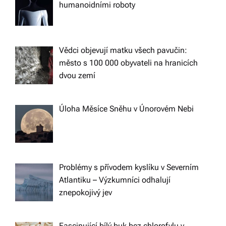
humanoidními roboty
Vědci objevují matku všech pavučin:
město s 100 000 obyvateli na hranicích
dvou zemí
Úloha Měsíce Sněhu v Únorovém Nebi
Problémy s přívodem kyslíku v Severním
Atlantiku – Výzkumníci odhalují
znepokojivý jev
Fascinující bílý buk bez chlorofylu v