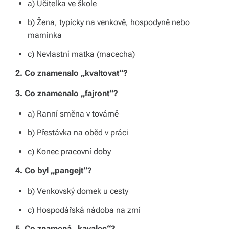
a) Učitelka ve škole
b) Žena, typicky na venkově, hospodyně nebo
maminka
c) Nevlastní matka (macecha)
2. Co znamenalo „kvaltovat“?
3. Co znamenalo „fajront“?
a) Ranní směna v továrně
b) Přestávka na oběd v práci
c) Konec pracovní doby
4. Co byl „pangejt“?
b) Venkovský domek u cesty
c) Hospodářská nádoba na zrní
5. Co znamená „kavalec“?