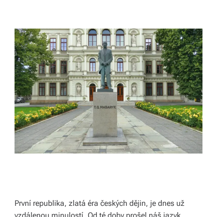
ol
e
č
e
n
s
k
ý
c
h
ot
á
První republika, zlatá éra českých dějin, je dnes už
z
vzdálenou minulostí. Od té doby prošel náš jazyk