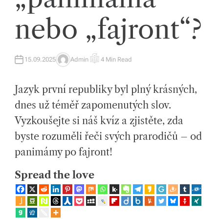
íc
nebo „fajront“?
h
tr
15.09.2025
Admin
4 Min Read
A
E
e
U
S
T
T
H
I
n
Jazyk první republiky byl plný krásných,
O
M
R
A
d
T
dnes už téměř zapomenutých slov.
E
D
e
Vyzkoušejte si náš kvíz a zjistěte, zda
R
E
A
c
byste rozuměli řeči svých prarodičů – od
D
T
panimámy po fajront!
h
I
M
E
a
Spread the love
s
p