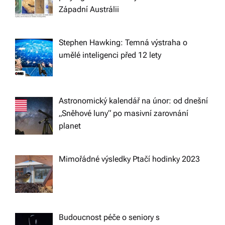
a
Západní Austrálii
t
Stephen Hawking: Temná výstraha o
i
umělé inteligenci před 12 lety
o
n
Astronomický kalendář na únor: od dnešní
„Sněhové luny“ po masivní zarovnání
planet
Mimořádné výsledky Ptačí hodinky 2023
Budoucnost péče o seniory s