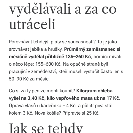
vydělávali a za co
s
p
utráceli
ol
e
Porovnávat tehdejší platy se současností? To je jako
srovnávat jablka a hrušky.
Průměrný zaměstnanec si
č
měsíčně vydělal přibližně 135–260 Kč
, horníci mívali
o něco lépe: 155–600 Kč. Na opačné straně byli
pracující v zemědělství, kteří museli vystačit často jen s
50–90 Kč za měsíc.
Co si za ty peníze mohli koupit?
Kilogram chleba
vyšel na 3,40 Kč, kilo vepřového masa už na 17 Kč.
Úprava vlasů u kadeřníka – 4 Kč, a půllitr piva stál
kolem 3 Kč. Nová košile? Připravte si 25 Kč.
Jak se tehdy