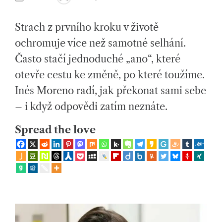
ol
U
S
T
T
e
H
I
Strach z prvního kroku v životě
O
M
R
A
č
T
ochromuje více než samotné selhání.
E
D
e
Často stačí jednoduché „ano“, které
R
E
n
A
otevře cestu ke změně, po které toužíme.
D
T
s
Inés Moreno radí, jak překonat sami sebe
I
M
E
k
– i když odpovědi zatím neznáte.
ý
Spread the love
c
h
ot
á
z