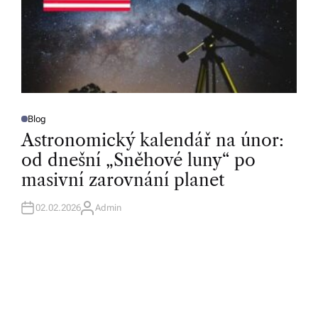
Blog
P
O
Astronomický kalendář na únor:
S
T
od dnešní „Sněhové luny“ po
E
D
masivní zarovnání planet
I
N
02.02.2026
Admin
A
U
T
H
O
R