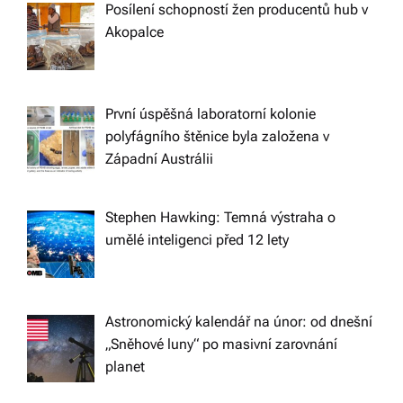
i
Posílení schopností žen producentů hub v
Akopalce
g
a
První úspěšná laboratorní kolonie
t
polyfágního štěnice byla založena v
Západní Austrálii
i
Stephen Hawking: Temná výstraha o
o
umělé inteligenci před 12 lety
n
Astronomický kalendář na únor: od dnešní
„Sněhové luny“ po masivní zarovnání
planet