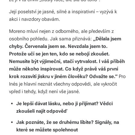
Její poselství je jasné, silné a inspirativní – vyzývá k
akci i navzdory obavám.
Moreno mluví nejen z odborného, ale především z
osobního pohledu. Jak sama přiznává:
„Dělala jsem
chyby. Červenala jsem se. Nevzdala jsem to.
Protože učí se jen ten, kdo se nebojí zkoušet.
Nemusíte být výjimeční, stačí vytrvalost. I váš příběh
může někoho inspirovat. Co když právě váš první
krok rozsvítí jiskru v jiném člověku? Odvažte se.”
Pro
Inés je hlavní neznát všechny odpovědi, ale vykročit
vpřed i tehdy, když není vše jasné.
Je lepší dávat lásku, nebo ji přijímat? Vědci
zkoušeli najít odpověď
Jak poznáte, že se druhému líbíte? Signály, na
které se můžete spolehnout