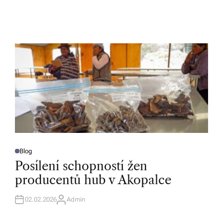
Blog
P
O
Posílení schopností žen
S
T
producentů hub v Akopalce
E
D
I
N
02.02.2026
Admin
A
U
T
H