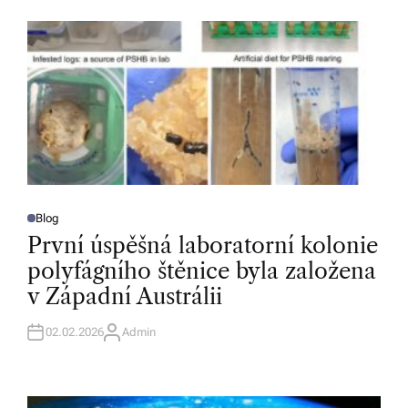
O
R
Blog
P
O
První úspěšná laboratorní kolonie
S
T
polyfágního štěnice byla založena
E
D
v Západní Austrálii
I
N
02.02.2026
Admin
A
U
T
H
O
R