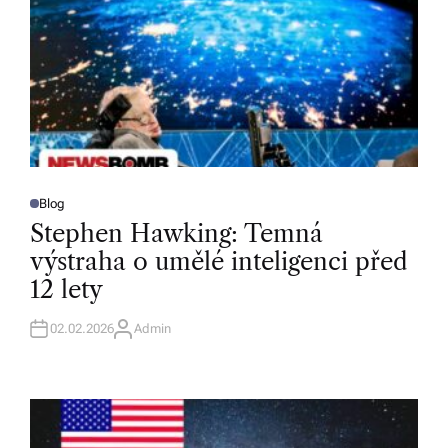
Blog
P
O
Stephen Hawking: Temná
S
T
výstraha o umělé inteligenci před
E
D
12 lety
I
N
02.02.2026
Admin
A
U
T
H
O
R