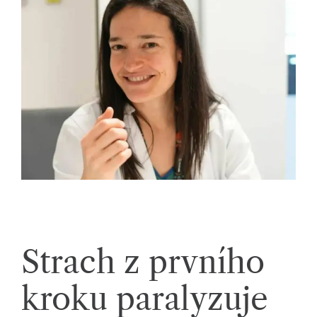
k
á
c
h.
P
r
o
p
oj
u
Strach z prvního
je
m
kroku paralyzuje
e