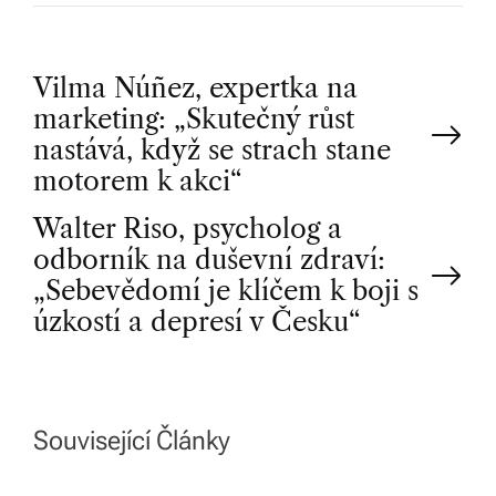
P
Vilma Núñez, expertka na
marketing: „Skutečný růst
o
nastává, když se strach stane
motorem k akci“
s
Walter Riso, psycholog a
t
odborník na duševní zdraví:
„Sebevědomí je klíčem k boji s
n
úzkostí a depresí v Česku“
a
v
Související Články