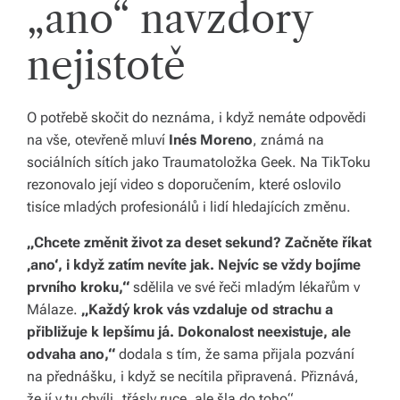
„ano“ navzdory
nejistotě
O potřebě skočit do neznáma, i když nemáte odpovědi
na vše, otevřeně mluví
Inés Moreno
, známá na
sociálních sítích jako
Traumatoložka Geek
. Na TikToku
rezonovalo její video s doporučením, které oslovilo
tisíce mladých profesionálů i lidí hledajících změnu.
„Chcete změnit život za deset sekund? Začněte říkat
‚ano‘, i když zatím nevíte jak. Nejvíc se vždy bojíme
prvního kroku,“
sdělila ve své řeči mladým lékařům v
Málaze.
„Každý krok vás vzdaluje od strachu a
přibližuje k lepšímu já. Dokonalost neexistuje, ale
odvaha ano,“
dodala s tím, že sama přijala pozvání
na přednášku, i když se necítila připravená. Přiznává,
že jí v tu chvíli „třásly ruce, ale šla do toho“.