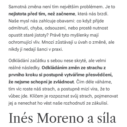
Samotná změna není tím největším problémem. Je to
s
nejistota před tím, než začneme
, která nás brzdí.
p
Naše mysl nás zahlcuje obavami: co když přijde
odmítnutí, chyba, odsouzení, nebo prostě nutnost
ol
opustit staré jistoty? Právě tyto myšlenky mají
e
ochromující vliv. Mnozí zůstávají u úvah o změně, ale
č
nikdy jí nedají šanci v praxi.
Odkládání začátku s sebou nese skryté, ale velmi
reálné následky.
Odkládáním změn ze strachu z
prvního kroku si postupně vytváříme přesvědčení,
že nejsme schopní je zvládnout
. Čím déle váháme,
tím víc roste náš strach, a postupně mizí víra, že to
vůbec jde. Klíčem je rozpoznat svůj strach, pojmenovat
jej a nenechat ho vést naše rozhodnutí ze zákulisí.
Inés Moreno a síla