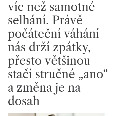
víc než samotné
li
di
selhání. Právě
a
počáteční váhání
s
dí
nás drží zpátky,
lí
přesto většinou
m
e
stačí stručné „ano“
p
a změna je na
ří
b
dosah
ě
h