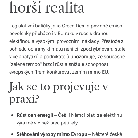
horší realita
y,
kt
Legislativní balíčky jako Green Deal a povinné emisní
e
povolenky přicházejí v EU ruku v ruce s drahou
r
elektřinou a vysokými provozními náklady. Přestože z
pohledu ochrany klimatu není cíl zpochybňován, stále
é
více analytiků a podnikatelů upozorňuje, že současné
fo
“zelené tempo” brzdí růst a snižuje schopnost
r
evropských firem konkurovat zemím mimo EU.
m
Jak se to projevuje v
u
praxi?
jí
n
Růst cen energií
– Češi i Němci platí za elektřinu
výrazně víc než před pěti lety.
a
Stěhování výroby mimo Evropu
– Některé české
ši