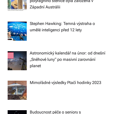
polyfágního štěnice byla založena v
t
Západní Austrálii
i
Stephen Hawking: Temná výstraha o
umělé inteligenci před 12 lety
o
n
Astronomický kalendář na únor: od dnešní
„Sněhové luny“ po masivní zarovnání
planet
Mimořádné výsledky Ptačí hodinky 2023
Budoucnost péče o seniory s