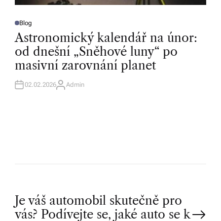
Blog
P
O
Astronomický kalendář na únor:
S
T
od dnešní „Sněhové luny“ po
E
D
masivní zarovnání planet
I
N
02.02.2026
Admin
A
U
T
H
O
R
P
Je váš automobil skutečně pro
vás? Podívejte se, jaké auto se k