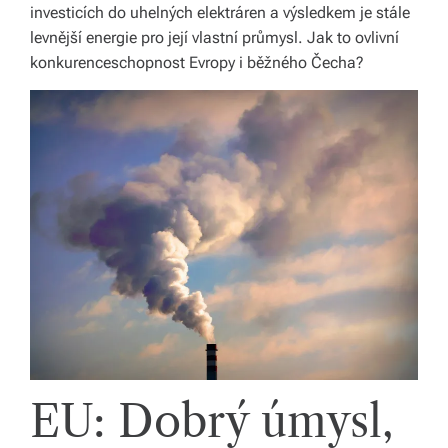
investicích do uhelných elektráren a výsledkem je stále
li
levnější energie pro její vlastní průmysl. Jak to ovlivní
di
konkurenceschopnost Evropy i běžného Čecha?
a
s
dí
lí
m
e
p
ří
b
ě
EU: Dobrý úmysl,
h