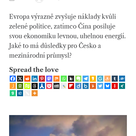
ol
U
S
T
T
e
H
I
Evropa výrazně zvyšuje náklady kvůli
O
M
R
A
č
T
zelené politice, zatímco Čína posiluje
E
D
e
svou ekonomiku levnou, uhelnou energií.
R
E
n
A
Jaké to má důsledky pro Česko a
D
T
s
mezinárodní průmysl?
I
M
E
k
Spread the love
ý
c
h
ot
á
z