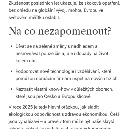
Zkušenost posledních let ukazuje, že skoková opatření,
bez ohledu na globální vývoj, mohou Evropu ve
světovém měřítku oslabit.
Na co nezapomenout?
Dívat se na zelené změny s nadhledem a
nesrovnávat pouze čísla, ale i dopady na život
kolem nás.
Podporovat nové technologie i vzdělávání, které
pomůžou domácím firmám uspět na nových trzích.
Neztratit vlastní know-how v důležitých oborech,
které jsou pro Česko a Evropu klíčové.
V roce 2025 je tedy hlavní otázkou, jak sladit
ekologickou odpovědnost s zdravou ekonomikou. Češi
jsou vynalézaví – a právě v tom může být naše skrytá
výhoda, pokud se podaří najít rozumný kompromis