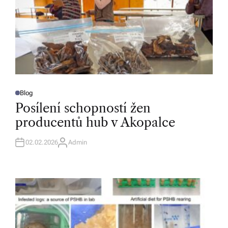
Blog
P
O
Posílení schopností žen
S
T
producentů hub v Akopalce
E
D
I
N
02.02.2026
Admin
A
U
T
H
O
R