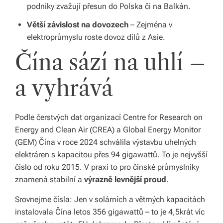
podniky zvažují přesun do Polska či na Balkán.
s
Větší závislost na dovozech
– Zejména v
p
elektroprůmyslu roste dovoz dílů z Asie.
ol
Čína sází na uhlí –
e
a vyhrává
č
Podle čerstvých dat organizací
Centre for Research on
Energy and Clean Air (CREA)
a
Global Energy Monitor
(GEM)
Čína v roce 2024 schválila výstavbu uhelných
elektráren s kapacitou přes 94 gigawattů. To je nejvyšší
číslo od roku 2015. V praxi to pro čínské průmyslníky
znamená stabilní a
výrazně levnější proud
.
Srovnejme čísla: Jen v solárních a větrných kapacitách
instalovala Čína letos 356 gigawattů – to je 4,5krát víc