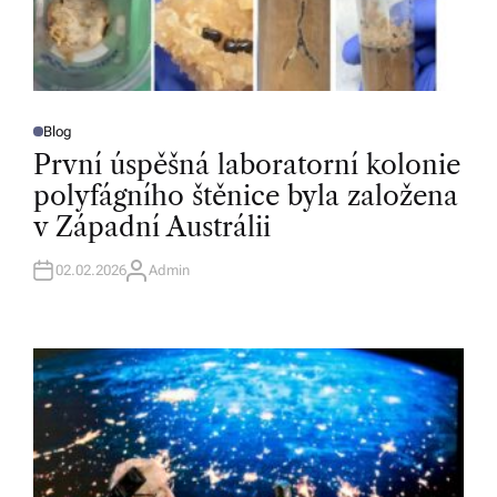
Blog
P
O
První úspěšná laboratorní kolonie
S
T
polyfágního štěnice byla založena
E
D
v Západní Austrálii
I
N
02.02.2026
Admin
A
U
T
H
O
R