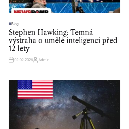
Blog
P
O
Stephen Hawking: Temná
S
T
výstraha o umělé inteligenci před
E
D
12 lety
I
N
02.02.2026
Admin
A
U
T
H
O
R