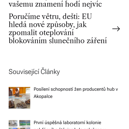
o
vašemu znamení hodí nejvíc
Poručíme větru, dešti: EU
s
hledá nové způsoby, jak
t
zpomalit oteplování
blokováním slunečního záření
n
a
Související Články
v
Posílení schopností žen producentů hub v
i
Akopalce
g
a
První úspěšná laboratorní kolonie