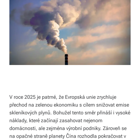
k
á
c
h.
P
r
o
p
oj
V roce 2025 je patrné, že Evropská unie zrychluje
u
přechod na zelenou ekonomiku s cílem snižovat emise
je
skleníkových plynů. Bohužel tento směr přináší i vysoké
náklady, které začínají zasahovat nejenom
m
domácnosti, ale zejména výrobní podniky. Zároveň se
e
na opačné straně planety Čína rozhodla pokračovat v