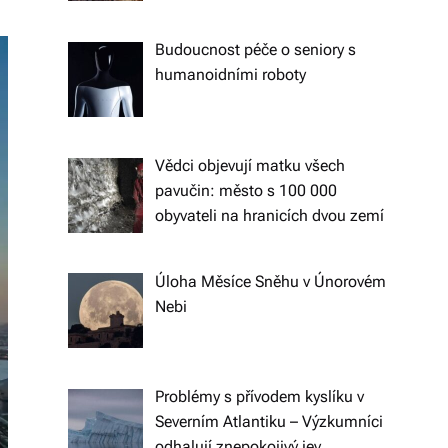
ol
Budoucnost péče o seniory s
e
humanoidními roboty
č
e
n
Vědci objevují matku všech
pavučin: město s 100 000
s
obyvateli na hranicích dvou zemí
k
ý
Úloha Měsíce Sněhu v Únorovém
c
Nebi
h
ot
Problémy s přívodem kyslíku v
á
Severním Atlantiku – Výzkumníci
z
odhalují znepokojivý jev