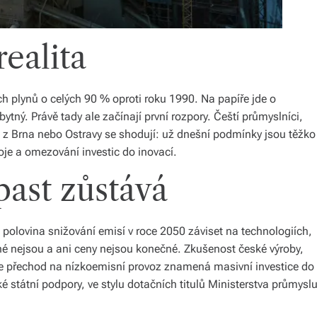
realita
h plynů o celých 90 % oproti roku 1990. Na papíře jde o
tný. Právě tady ale začínají první rozpory. Čeští průmyslníci,
 z Brna nebo Ostravy se shodují: už dnešní podmínky jsou těžko
oje a omezování investic do inovací.
ast zůstává
polovina snižování emisí v roce 2050 záviset na technologiích,
pné nejsou a ani ceny nejsou konečné. Zkušenost české výroby,
že přechod na nízkoemisní provoz znamená masivní investice do
é státní podpory, ve stylu dotačních titulů Ministerstva průmysl