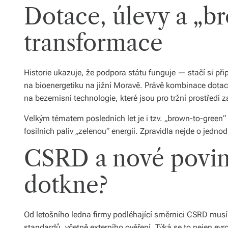
Dotace, úlevy a „b
transformace
Historie ukazuje, že podpora státu funguje — stačí si p
na bioenergetiku na jižní Moravě. Právě kombinace dota
na bezemisní technologie, které jsou pro tržní prostředí 
Velkým tématem posledních let je i tzv. „brown-to-green
fosilních paliv „zelenou“ energií. Zpravidla nejde o jedn
CSRD a nové povin
dotkne?
Od letošního ledna firmy podléhající směrnici CSRD musí 
standardů, včetně externího ověření. Týká se to nejen evr