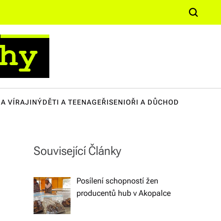
n
S
it
e
ě,
a
k
r
c
u
h
lt
A VÍRA
JINÝ
DĚTI A TEENAGEŘI
SENIOŘI A DŮCHOD
u
ř
e,
Související Články
s
o
Posílení schopností žen
ci
producentů hub v Akopalce
ál