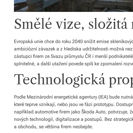
Smělé vize, složitá 
Evropská unie chce do roku 2040 snížit emise skleníkovýc
ambiciózní závazek a z hlediska udržitelnosti možná nezby
zástupci firem ze Svazu průmyslu ČR i menší podnikatelé
splnitelné, a další utažení povede spíš ke zpomalení rozv
Technologická prop
Podle Mezinárodní energetické agentury (IEA) bude nutná 
které teprve vznikají, nebo jsou ve fázi prototypu. Dostu
například automotive firem jako Škoda Auto, potvrzuje, 
nových technologií, digitalizace a postupů. Bez strategick
a obchodu, se většina firem neobejde.