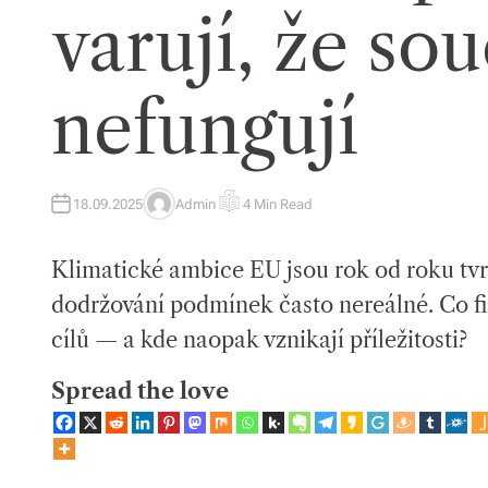
varují, že so
nefungují
18.09.2025
Admin
4 Min Read
A
E
U
S
T
T
H
I
Klimatické ambice EU jsou rok od roku tvrd
O
M
R
A
T
dodržování podmínek často nereálné. Co f
E
D
cílů — a kde naopak vznikají příležitosti?
R
E
A
D
Spread the love
T
I
M
E