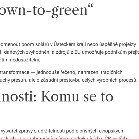
rown-to-green“
řipomenout boom solárů v Ústeckém kraji nebo úspěšné projekty
cí, daňových zvýhodnění a zdrojů z EU umožňuje podnikům přejít
zatím nedosažitelné.
“ transformace — jednoduše řečeno, nahrazení tradičních
oduchý přesun, ale o zásadní přestavbu celých výrobních procesů.
nosti: Komu se to
vytvářet zprávy o udržitelnosti podle přísných evropských
opských, ale i zahraničních firem podnikajících v ČR — třeba