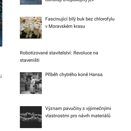
k
á
Fascinující bílý buk bez chlorofylu
v Moravském krasu
c
h.
P
Robotizované stavitelství: Revoluce na
r
staveništi
o
Příběh chytrého koně Hansa
í
p
oj
u
Význam pavučiny s výjimečnými
je
vlastnostmi pro návrh materiálů
m