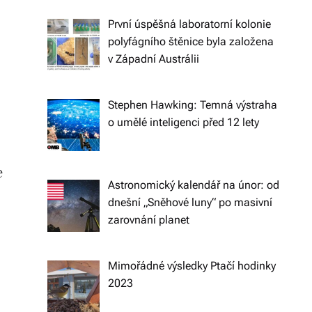
n
První úspěšná laboratorní kolonie
íc
polyfágního štěnice byla založena
h
v Západní Austrálii
tr
Stephen Hawking: Temná výstraha
e
o umělé inteligenci před 12 lety
n
d
e
e
Astronomický kalendář na únor: od
dnešní „Sněhové luny“ po masivní
c
zarovnání planet
h
a
Mimořádné výsledky Ptačí hodinky
s
2023
p