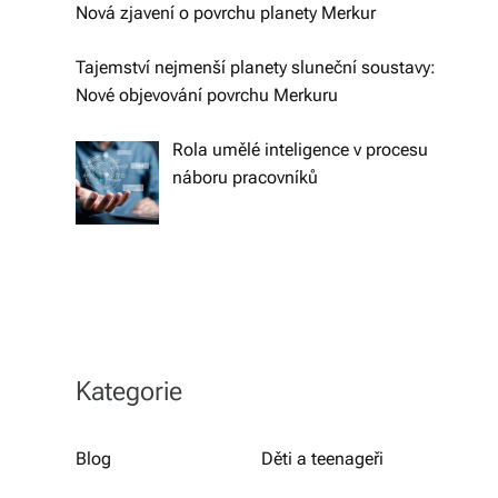
h
Nová zjavení o povrchu planety Merkur
y,
Tajemství nejmenší planety sluneční soustavy:
kt
Nové objevování povrchu Merkuru
e
Rola umělé inteligence v procesu
r
náboru pracovníků
é
fo
r
m
u
Kategorie
jí
n
u
Blog
Děti a teenageři
a