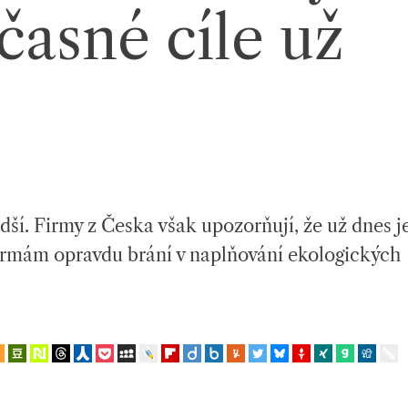
učasné cíle už
ší. Firmy z Česka však upozorňují, že už dnes j
irmám opravdu brání v naplňování ekologických