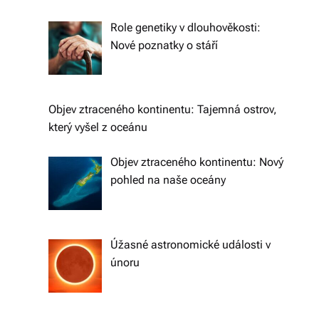
e
li
Role genetiky v dlouhověkosti:
Nové poznatky o stáří
di
a
s
Objev ztraceného kontinentu: Tajemná ostrov,
dí
který vyšel z oceánu
lí
Objev ztraceného kontinentu: Nový
m
pohled na naše oceány
e
p
Úžasné astronomické události v
ří
únoru
b
ě