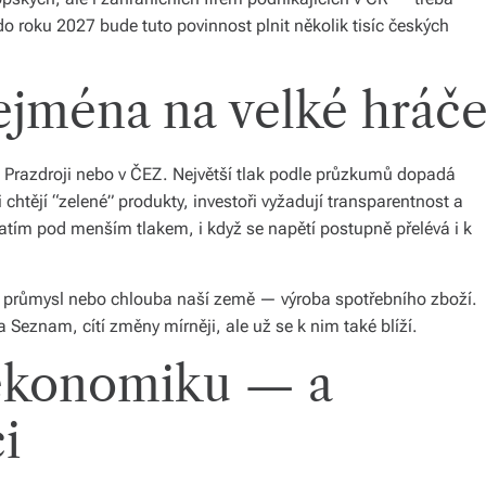
 roku 2027 bude tuto povinnost plnit několik tisíc českých
zejména na velké hráč
 Prazdroji nebo v ČEZ. Největší tlak podle průzkumů dopadá
chtějí “zelené” produkty, investoři vyžadují transparentnost a
zatím pod menším tlakem, i když se napětí postupně přelévá i k
vý průmysl nebo chlouba naší země — výroba spotřebního zboží.
 Seznam, cítí změny mírněji, ale už se k nim také blíží.
ekonomiku — a
i