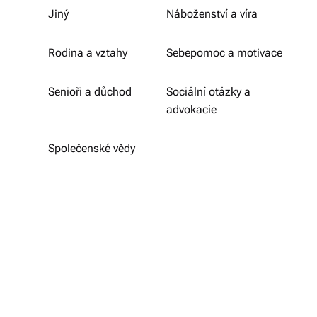
ši
Jiný
Náboženství a víra
s
Rodina a vztahy
Sebepomoc a motivace
p
ol
Senioři a důchod
Sociální otázky a
e
advokacie
č
Společenské vědy