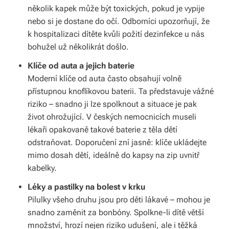
několik kapek může být toxických, pokud je vypije
y,
nebo si je dostane do očí. Odborníci upozorňují, že
kt
k hospitalizaci dítěte kvůli požití dezinfekce u nás
bohužel už několikrát došlo.
e
r
Klíče od auta a jejich baterie
Moderní klíče od auta často obsahují volně
é
přístupnou knoflíkovou baterii. Ta představuje vážné
fo
riziko – snadno ji lze spolknout a situace je pak
život ohrožující. V českých nemocnicích museli
r
lékaři opakovaně takové baterie z těla dětí
m
odstraňovat. Doporučení zní jasně: klíče ukládejte
u
mimo dosah dětí, ideálně do kapsy na zip uvnitř
kabelky.
jí
Léky a pastilky na bolest v krku
n
Pilulky všeho druhu jsou pro děti lákavé – mohou je
a
snadno zaměnit za bonbóny. Spolkne-li dítě větší
množství, hrozí nejen riziko udušení, ale i těžká
ši