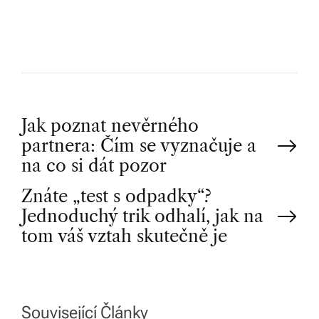
R
P
Jak poznat nevěrného
partnera: Čím se vyznačuje a
o
na co si dát pozor
Znáte „test s odpadky“?
s
Jednoduchý trik odhalí, jak na
t
tom váš vztah skutečně je
n
a
Související Články