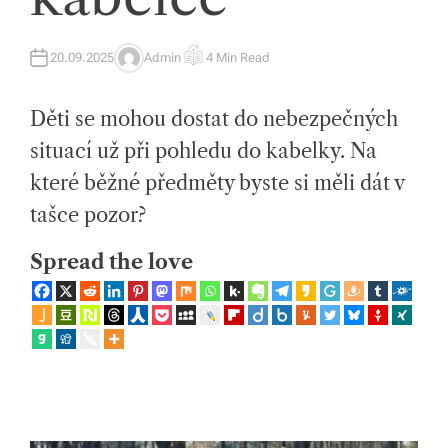
íc
20.09.2025
Admin
4 Min Read
h
A
E
U
S
T
T
tr
H
I
Děti se mohou dostat do nebezpečných
O
M
R
A
e
T
situací už při pohledu do kabelky. Na
E
D
n
které běžné předměty byste si měli dát v
R
E
d
A
tašce pozor?
D
T
e
I
Spread the love
M
E
c
h
a
s
p