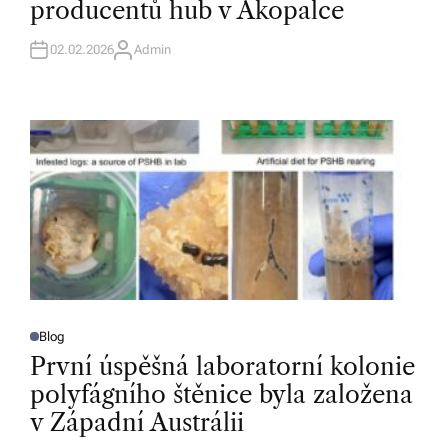
producentů hub v Akopalce
E
D
I
N
02.02.2026
Admin
A
U
T
H
O
R
Blog
P
O
První úspěšná laboratorní kolonie
S
T
polyfágního štěnice byla založena
E
D
v Západní Austrálii
I
N