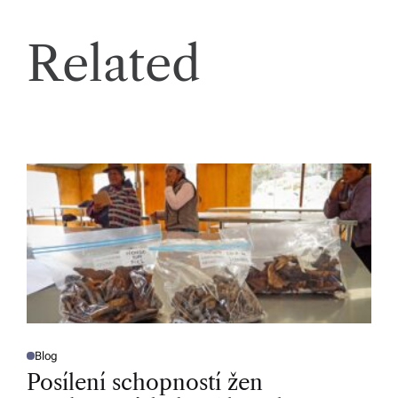
Related
Blog
P
O
Posílení schopností žen
S
T