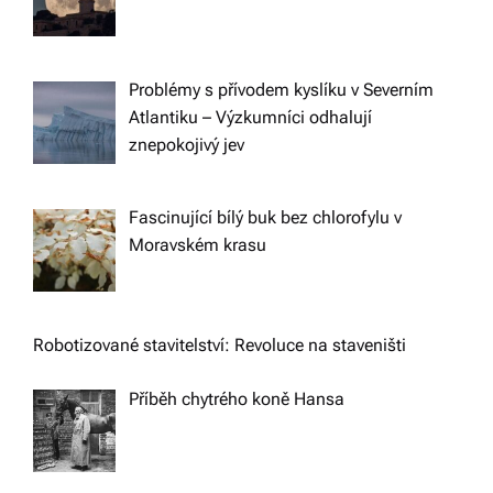
Problémy s přívodem kyslíku v Severním
Atlantiku – Výzkumníci odhalují
znepokojivý jev
Fascinující bílý buk bez chlorofylu v
Moravském krasu
Robotizované stavitelství: Revoluce na staveništi
Příběh chytrého koně Hansa