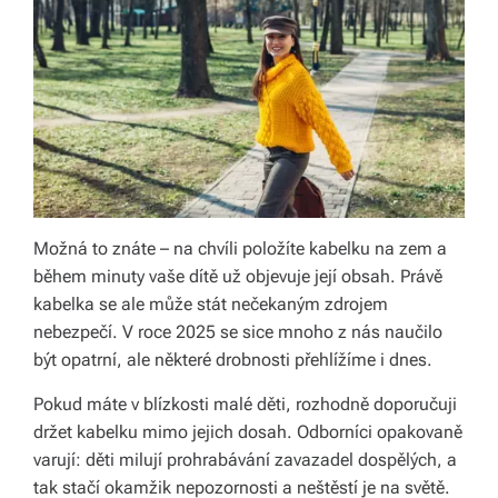
ol
e
č
e
n
s
k
Možná to znáte – na chvíli položíte kabelku na zem a
ý
během minuty vaše dítě už objevuje její obsah. Právě
kabelka se ale může stát nečekaným zdrojem
c
nebezpečí. V roce 2025 se sice mnoho z nás naučilo
h
být opatrní, ale některé drobnosti přehlížíme i dnes.
ot
Pokud máte v blízkosti malé děti, rozhodně doporučuji
á
držet kabelku mimo jejich dosah. Odborníci opakovaně
varují: děti milují prohrabávání zavazadel dospělých, a
z
tak stačí okamžik nepozornosti a neštěstí je na světě.