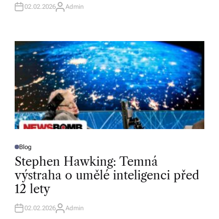
02.02.2026
Admin
A
U
T
H
O
R
Blog
P
O
Stephen Hawking: Temná
S
T
výstraha o umělé inteligenci před
E
D
12 lety
I
N
02.02.2026
Admin
A
U