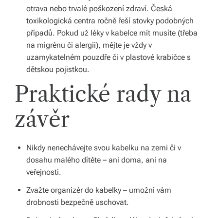
otrava nebo trvalé poškození zdraví. Česká
s
toxikologická centra ročně řeší stovky podobných
p
případů. Pokud už léky v kabelce mít musíte (třeba
na migrénu či alergii), mějte je vždy v
ol
uzamykatelném pouzdře či v plastové krabičce s
e
dětskou pojistkou.
č
Praktické rady na
závěr
Nikdy nenechávejte svou kabelku na zemi či v
dosahu malého dítěte – ani doma, ani na
veřejnosti.
Zvažte organizér do kabelky – umožní vám
drobnosti bezpečně uschovat.