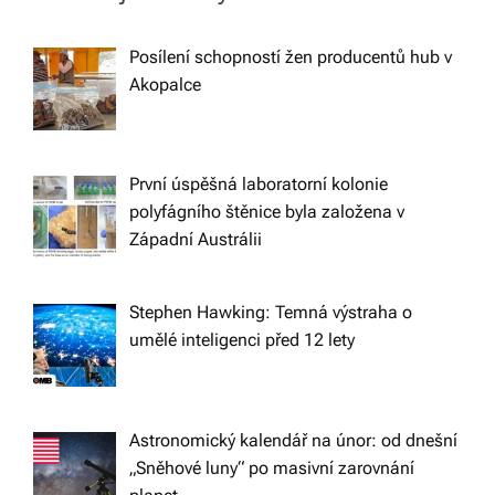
v
Posílení schopností žen producentů hub v
Akopalce
i
g
První úspěšná laboratorní kolonie
a
polyfágního štěnice byla založena v
Západní Austrálii
t
Stephen Hawking: Temná výstraha o
i
umělé inteligenci před 12 lety
o
n
Astronomický kalendář na únor: od dnešní
„Sněhové luny“ po masivní zarovnání