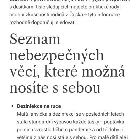
li
s desítkami tisíc sledujících najdete praktické rady i
osobní zkušenosti rodičů z Česka – tyto informace
di
rozhodně doporučuji sledovat.
a
Seznam
s
dí
nebezpečných
lí
věcí, které možná
m
e
nosíte s sebou
p
ří
Dezinfekce na ruce
Malá lahvička s dezinfekcí se v posledních letech
b
stala standardní výbavou každé tašky – poptávka
ě
po nich vzrostla během pandemie a od té doby ji
h
většina z nás nosí stále s sebou. Pro malé dítě ale i