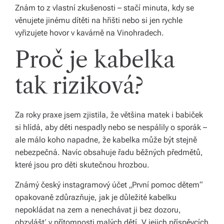
k
Znám to z vlastní zkušenosti – stačí minuta, kdy se
věnujete jinému dítěti na hřišti nebo si jen rychle
á
vyřizujete hovor v kavárně na Vinohradech.
c
Proč je kabelka
h.
P
tak riziková?
r
o
Za roky praxe jsem zjistila, že většina matek i babiček
p
si hlídá, aby děti nespadly nebo se nespálily o sporák –
ale málo koho napadne, že kabelka může být stejně
oj
nebezpečná. Navíc obsahuje řadu běžných předmětů,
u
které jsou pro děti skutečnou hrozbou.
je
Známý český instagramový účet „První pomoc dětem“
m
opakovaně zdůrazňuje, jak je důležité kabelku
nepokládat na zem a nenechávat ji bez dozoru,
e
obzvlášť v přítomnosti malých dětí. V jejich příspěvcích