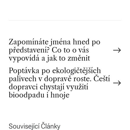
P
Zapomínáte jména hned po
představení? Co to o vás
o
vypovídá a jak to změnit
Poptávka po ekologičtějších
s
palivech v dopravě roste. Čeští
t
dopravci chystají využití
bioodpadu i hnoje
n
a
Související Články