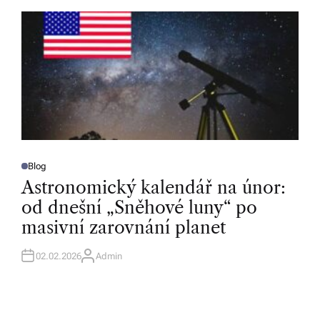
O
R
Blog
P
O
Astronomický kalendář na únor:
S
T
od dnešní „Sněhové luny“ po
E
D
masivní zarovnání planet
I
N
02.02.2026
Admin
A
U
T
H
O
R