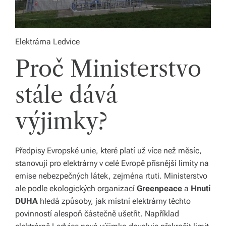
li
di
Elektrárna Ledvice
a
Proč Ministerstvo
s
dí
stále dává
lí
výjimky?
m
e
p
Předpisy Evropské unie, které platí už více než měsíc,
stanovují pro elektrárny v celé Evropě přísnější limity na
ří
emise nebezpečných látek, zejména rtuti. Ministerstvo
b
ale podle ekologických organizací
Greenpeace
a
Hnutí
DUHA
hledá způsoby, jak místní elektrárny těchto
ě
povinností alespoň částečně ušetřit. Například
h