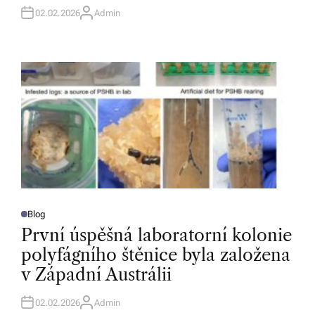
I
N
02.02.2026
Admin
A
U
T
H
O
R
Blog
P
O
První úspěšná laboratorní kolonie
S
T
polyfágního štěnice byla založena
E
D
v Západní Austrálii
I
N
02.02.2026
Admin
A