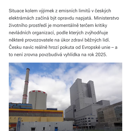
k
Situace kolem výjimek z emisních limitů v českých
á
elektrárnách začíná být opravdu napjatá. Ministerstvo
c
životního prostředí je momentálně terčem kritiky
nevládních organizací, podle kterých zvýhodňuje
h.
některé provozovatele na úkor zdraví běžných lidí.
P
Česku navíc reálně hrozí pokuta od Evropské unie – a
r
to není zrovna povzbudivá vyhlídka na rok 2025.
o
p
oj
u
je
m
e