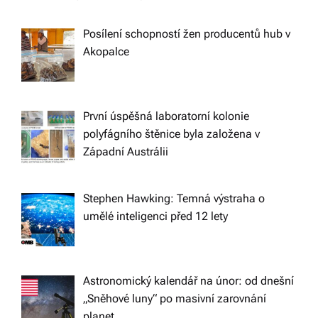
v
Posílení schopností žen producentů hub v
i
Akopalce
g
a
První úspěšná laboratorní kolonie
polyfágního štěnice byla založena v
t
Západní Austrálii
i
Stephen Hawking: Temná výstraha o
umělé inteligenci před 12 lety
o
n
Astronomický kalendář na únor: od dnešní
„Sněhové luny“ po masivní zarovnání
planet