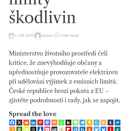
íc
škodlivin
h
tr
11.09.2025
Admin
4 Min Read
A
E
e
U
S
T
T
H
I
n
Ministerstvo životního prostředí čelí
O
M
R
A
d
T
kritice, že znevýhodňuje občany a
E
D
e
upřednostňuje provozovatele elektráren
R
E
A
c
při udělování výjimek z emisních limitů.
D
T
České republice hrozí pokuta z EU –
h
I
M
E
zjistěte podrobnosti i rady, jak se zapojit.
a
s
Spread the love
p