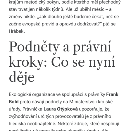
krajům metodický pokyn, podle kterého měl přechodný
s
stav trvat jen několik týdnů. Ale už uběhl měsíc – a
změny nikde. „Jak dlouho ještě budeme čekat, než se
p
začne evropská pravidla opravdu dodržovat?“ ptá se
ol
Hrábek.
e
Podněty a právní
č
kroky: Co se nyní
děje
Ekologické organizace ve spolupráci s právníky
Frank
Bold
proto dávají podněty na Ministerstvo i krajské
úřady. Právnička
Laura Otýpková
upozorňuje, že
zvýhodňování určitých provozovatelů je z právního
hlediska neobhajitelné. Některé zdroje, které nesplňují
nové limity, už omezily nebo ukončily výrobu. Ale