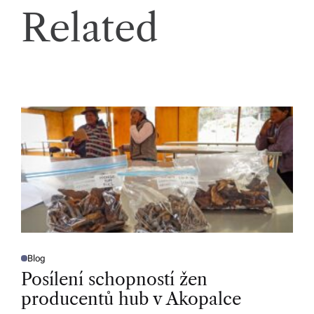
Related
Blog
P
O
Posílení schopností žen
S
T
producentů hub v Akopalce
E
D