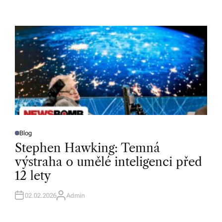
U
T
H
O
R
Blog
P
O
Stephen Hawking: Temná
S
T
výstraha o umělé inteligenci před
E
D
12 lety
I
N
02.02.2026
Admin
A
U
T
H