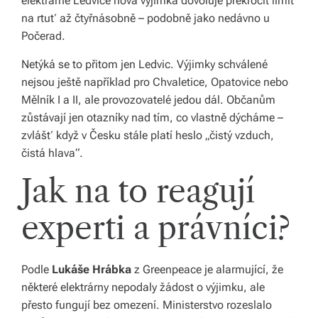
elektrárně Ledvice nová výjimka dovoluje překročit limit
y,
na rtuť až čtyřnásobně – podobně jako nedávno u
Počerad.
kt
Netýká se to přitom jen Ledvic. Výjimky schválené
e
nejsou ještě například pro Chvaletice, Opatovice nebo
r
Mělník I a II, ale provozovatelé jedou dál. Občanům
é
zůstávají jen otazníky nad tím, co vlastně dýcháme –
zvlášť když v Česku stále platí heslo „čistý vzduch,
fo
čistá hlava“.
r
Jak na to reagují
m
u
experti a právníci?
jí
n
Podle
Lukáše Hrábka
z Greenpeace je alarmující, že
některé elektrárny nepodaly žádost o výjimku, ale
a
přesto fungují bez omezení. Ministerstvo rozeslalo
ši