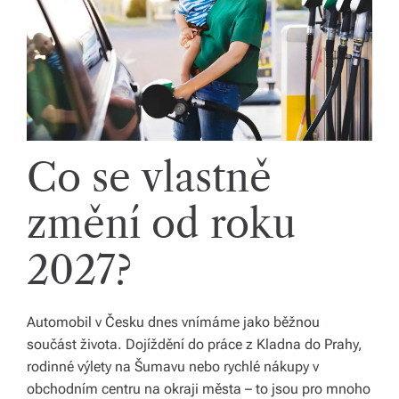
li
di
a
s
dí
Co se vlastně
lí
m
změní od roku
e
2027?
p
ří
Automobil v Česku dnes vnímáme jako běžnou
b
součást života. Dojíždění do práce z Kladna do Prahy,
ě
rodinné výlety na Šumavu nebo rychlé nákupy v
h
obchodním centru na okraji města – to jsou pro mnoho