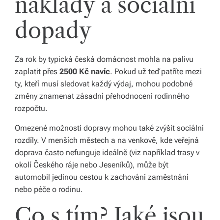
náklady a sociální
dopady
Za rok by typická česká domácnost mohla na palivu
zaplatit přes
2500 Kč navíc
. Pokud už teď patříte mezi
ty, kteří musí sledovat každý výdaj, mohou podobné
změny znamenat zásadní přehodnocení rodinného
rozpočtu.
Omezené možnosti dopravy mohou také zvýšit sociální
rozdíly. V menších městech a na venkově, kde veřejná
doprava často nefunguje ideálně (viz například trasy v
okolí Českého ráje nebo Jeseníků), může být
automobil jedinou cestou k zachování zaměstnání
nebo péče o rodinu.
Co s tím? Jaké jsou