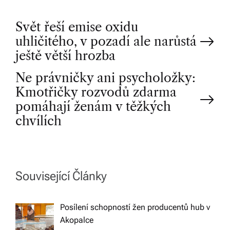
P
Svět řeší emise oxidu
uhličitého, v pozadí ale narůstá
o
ještě větší hrozba
Ne právničky ani psycholožky:
s
Kmotřičky rozvodů zdarma
t
pomáhají ženám v těžkých
chvílích
n
a
Související Články
v
Posílení schopností žen producentů hub v
i
Akopalce