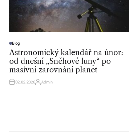
Blog
P
O
Astronomický kalendář na únor:
S
T
od dnešní „Sněhové luny“ po
E
D
masivní zarovnání planet
I
N
02.02.2026
Admin
A
U
T
H
O
R