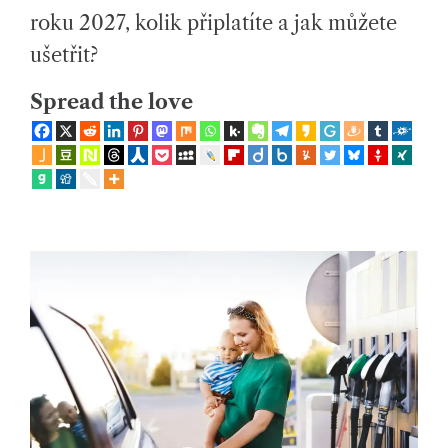
ol
E
A
roku 2027, kolik připlatíte a jak můžete
D
e
T
ušetřit?
I
M
č
E
Spread the love
e
n
s
k
ý
c
h
ot
á
z