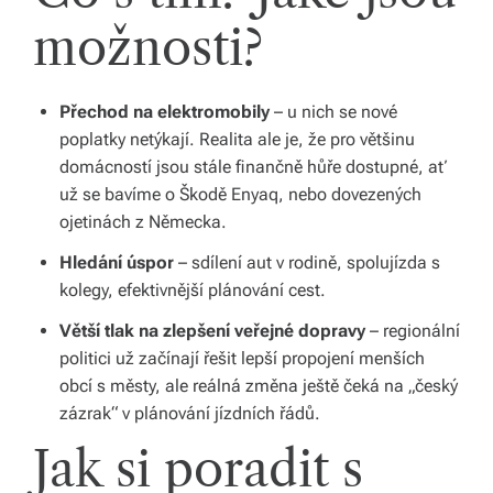
možnosti?
Přechod na elektromobily
– u nich se nové
poplatky netýkají. Realita ale je, že pro většinu
domácností jsou stále finančně hůře dostupné, ať
už se bavíme o Škodě Enyaq, nebo dovezených
ojetinách z Německa.
Hledání úspor
– sdílení aut v rodině, spolujízda s
kolegy, efektivnější plánování cest.
Větší tlak na zlepšení veřejné dopravy
– regionální
politici už začínají řešit lepší propojení menších
obcí s městy, ale reálná změna ještě čeká na „český
zázrak“ v plánování jízdních řádů.
Jak si poradit s