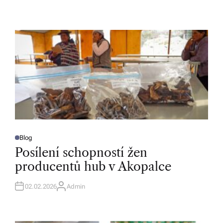
Blog
P
O
Posílení schopností žen
S
T
producentů hub v Akopalce
E
D
I
N
02.02.2026
Admin
A
U
T
H
O
R