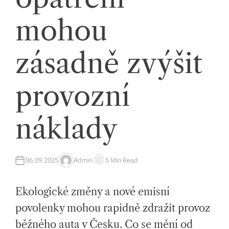
íc
mohou
h
tr
zásadně zvýšit
e
provozní
n
d
náklady
e
c
h
06.09.2025
Admin
5 Min Read
A
E
U
S
a
T
T
H
I
Ekologické změny a nové emisní
O
M
s
R
A
T
povolenky mohou rapidně zdražit provoz
E
p
D
běžného auta v Česku. Co se mění od
R