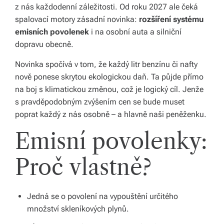
z nás každodenní záležitosti. Od roku 2027 ale čeká
y,
spalovací motory zásadní novinka:
rozšíření systému
kt
emisních povolenek
i na osobní auta a silniční
dopravu obecně.
e
r
Novinka spočívá v tom, že každý litr benzínu či nafty
nově ponese skrytou ekologickou daň. Ta půjde přímo
é
na boj s klimatickou změnou, což je logický cíl. Jenže
fo
s pravděpodobným zvýšením cen se bude muset
poprat každý z nás osobně – a hlavně naši peněženku.
r
Emisní povolenky:
m
u
Proč vlastně?
jí
n
Jedná se o povolení na vypouštění určitého
a
množství skleníkových plynů.
ši