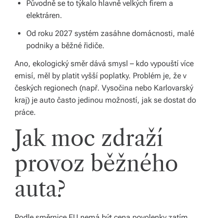
Původně se to týkalo hlavně velkých firem a
s
elektráren.
p
Od roku 2027 systém zasáhne domácnosti, malé
podniky a běžné řidiče.
ol
Ano, ekologický směr dává smysl – kdo vypouští více
e
emisí, měl by platit vyšší poplatky. Problém je, že v
č
českých regionech (např. Vysočina nebo Karlovarský
kraj) je auto často jedinou možností, jak se dostat do
práce.
Jak moc zdraží
provoz běžného
auta?
Podle směrnice EU nemá být cena povolenky zatím