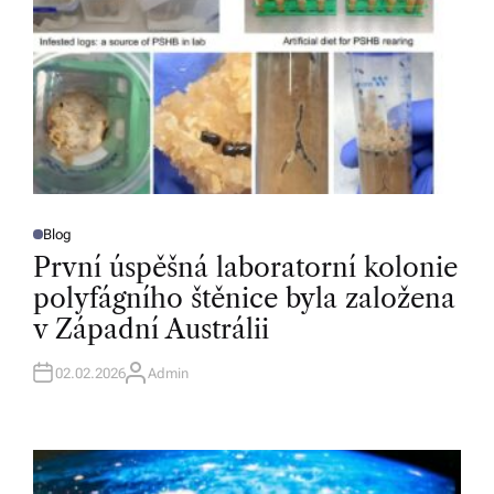
Blog
P
O
První úspěšná laboratorní kolonie
S
T
polyfágního štěnice byla založena
E
D
v Západní Austrálii
I
N
02.02.2026
Admin
A
U
T
H
O
R