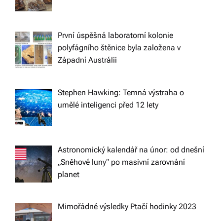
g
a
První úspěšná laboratorní kolonie
polyfágního štěnice byla založena v
t
Západní Austrálii
i
Stephen Hawking: Temná výstraha o
umělé inteligenci před 12 lety
o
n
Astronomický kalendář na únor: od dnešní
„Sněhové luny“ po masivní zarovnání
planet
Mimořádné výsledky Ptačí hodinky 2023