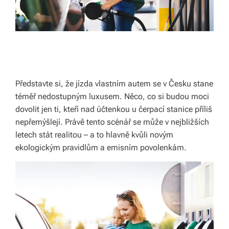
k
á
c
h.
P
Představte si, že jízda vlastním autem se v Česku stane
r
téměř nedostupným luxusem. Něco, co si budou moci
dovolit jen ti, kteří nad účtenkou u čerpací stanice příliš
o
nepřemýšlejí. Právě tento scénář se může v nejbližších
p
letech stát realitou – a to hlavně kvůli novým
oj
ekologickým pravidlům a emisním povolenkám.
u
je
m
e