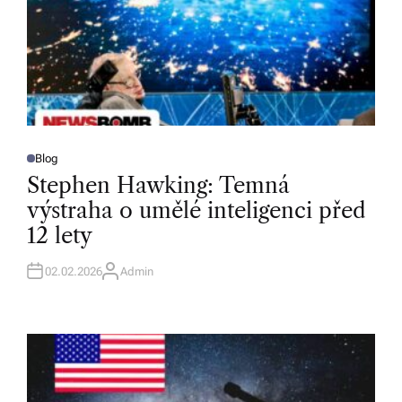
Blog
P
O
Stephen Hawking: Temná
S
T
výstraha o umělé inteligenci před
E
D
12 lety
I
N
02.02.2026
Admin
A
U
T
H
O
R